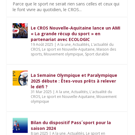
Parce que le sport ne serait rien sans celles et ceux qui
le font vivre au quotidien, le CROS...
Le CROS Nouvelle-Aquitaine lance un AMI
« La grande récup du sport » en
partenariat avec ECOLOGIC
19 Août 2025
|
A la une
,
Actualités
,
L'actualité du
CROS
,
Le sport en Nouvelle-Aquitaine
,
Maison des
sports
,
Mouvement olympique
,
Sport durable
La Semaine Olympique et Paralympique
2025 débute : Êtes-vous prêts à relever
le défi ?
31 Mar 2025
|
A la une
,
Actualités
,
L'actualité du
CROS
,
Le sport en Nouvelle-Aquitaine
,
Mouvement
olympique
Bilan du dispositif Pass´sport pour la
saison 2024
8 Jan 2025
|
A la une
,
Actualités
,
Le sport en