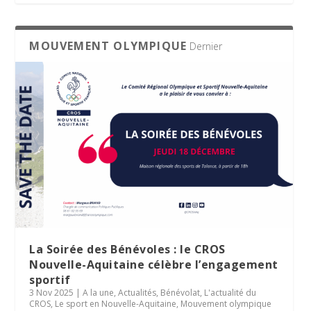
MOUVEMENT OLYMPIQUE
Dernier
La Soirée des Bénévoles : le CROS
Nouvelle-Aquitaine célèbre l’engagement
sportif
3 Nov 2025
|
A la une
,
Actualités
,
Bénévolat
,
L'actualité du
CROS
,
Le sport en Nouvelle-Aquitaine
,
Mouvement olympique