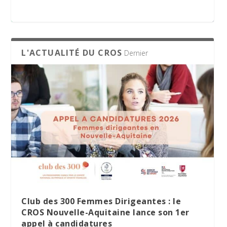
appel à candidatures
L'ACTUALITÉ DU CROS
Dernier
Le Village des Sports 2026 : dix jours de
La minute RSO – Mai 2026
SPORT DATING 2026 : une matinée dédiée
partage et d’engagement
à l’emploi et aux métiers du sport
Club des 300 Femmes Dirigeantes : le
CROS Nouvelle-Aquitaine lance son 1er
appel à candidatures