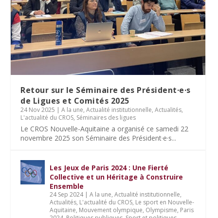
Retour sur le Séminaire des Président·e·s
de Ligues et Comités 2025
24 Nov 2025
|
A la une
,
Actualité institutionnelle
,
Actualités
,
L'actualité du CROS
,
Séminaires des ligues
Le CROS Nouvelle-Aquitaine a organisé ce samedi 22
novembre 2025 son Séminaire des Président·e·s...
Les Jeux de Paris 2024 : Une Fierté
Collective et un Héritage à Construire
Ensemble
24 Sep 2024
|
A la une
,
Actualité institutionnelle
,
Actualités
,
L'actualité du CROS
,
Le sport en Nouvelle-
Aquitaine
,
Mouvement olympique
,
Olympisme
,
Paris
2024
,
Politiques publiques
,
Sport et politiques