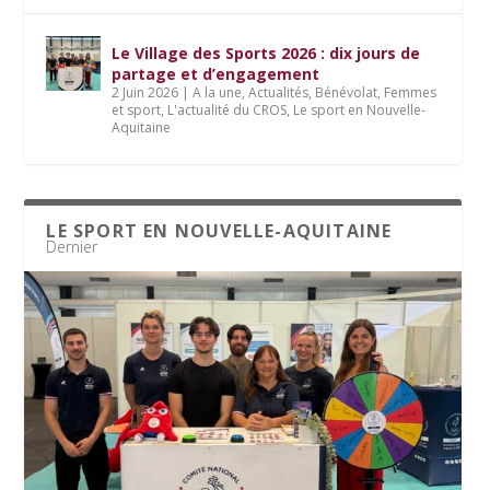
Le Village des Sports 2026 : dix jours de
partage et d’engagement
2 Juin 2026
|
A la une
,
Actualités
,
Bénévolat
,
Femmes
et sport
,
L'actualité du CROS
,
Le sport en Nouvelle-
Aquitaine
LE SPORT EN NOUVELLE-AQUITAINE
Dernier