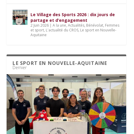
Le Village des Sports 2026 : dix jours de
partage et d’engagement
2 Juin 2026
|
A la une
,
Actualités
,
Bénévolat
,
Femmes
et sport
,
L'actualité du CROS
,
Le sport en Nouvelle-
Aquitaine
LE SPORT EN NOUVELLE-AQUITAINE
Dernier