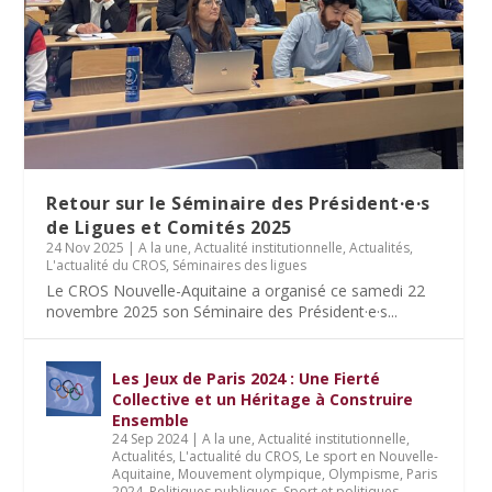
Retour sur le Séminaire des Président·e·s
de Ligues et Comités 2025
24 Nov 2025
|
A la une
,
Actualité institutionnelle
,
Actualités
,
L'actualité du CROS
,
Séminaires des ligues
Le CROS Nouvelle-Aquitaine a organisé ce samedi 22
novembre 2025 son Séminaire des Président·e·s...
Les Jeux de Paris 2024 : Une Fierté
Collective et un Héritage à Construire
Ensemble
24 Sep 2024
|
A la une
,
Actualité institutionnelle
,
Actualités
,
L'actualité du CROS
,
Le sport en Nouvelle-
Aquitaine
,
Mouvement olympique
,
Olympisme
,
Paris
2024
,
Politiques publiques
,
Sport et politiques