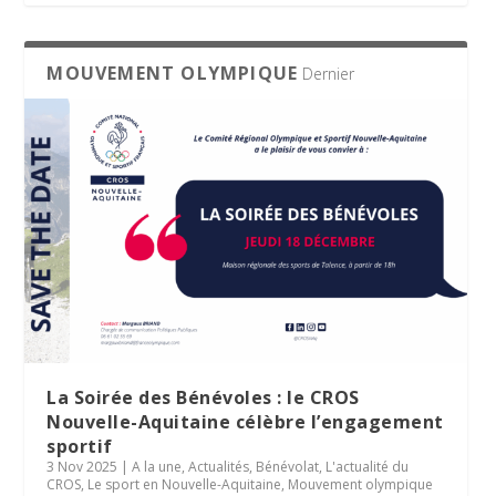
MOUVEMENT OLYMPIQUE
Dernier
La Soirée des Bénévoles : le CROS
Nouvelle-Aquitaine célèbre l’engagement
sportif
3 Nov 2025
|
A la une
,
Actualités
,
Bénévolat
,
L'actualité du
CROS
,
Le sport en Nouvelle-Aquitaine
,
Mouvement olympique