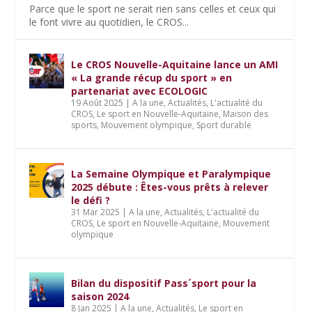
Parce que le sport ne serait rien sans celles et ceux qui
le font vivre au quotidien, le CROS...
Le CROS Nouvelle-Aquitaine lance un AMI
« La grande récup du sport » en
partenariat avec ECOLOGIC
19 Août 2025
|
A la une
,
Actualités
,
L'actualité du
CROS
,
Le sport en Nouvelle-Aquitaine
,
Maison des
sports
,
Mouvement olympique
,
Sport durable
La Semaine Olympique et Paralympique
2025 débute : Êtes-vous prêts à relever
le défi ?
31 Mar 2025
|
A la une
,
Actualités
,
L'actualité du
CROS
,
Le sport en Nouvelle-Aquitaine
,
Mouvement
olympique
Bilan du dispositif Pass´sport pour la
saison 2024
8 Jan 2025
|
A la une
,
Actualités
,
Le sport en