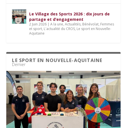
Le Village des Sports 2026 : dix jours de
partage et d’engagement
2 Juin 2026
|
A la une
,
Actualités
,
Bénévolat
,
Femmes
et sport
,
L'actualité du CROS
,
Le sport en Nouvelle-
Aquitaine
LE SPORT EN NOUVELLE-AQUITAINE
Dernier