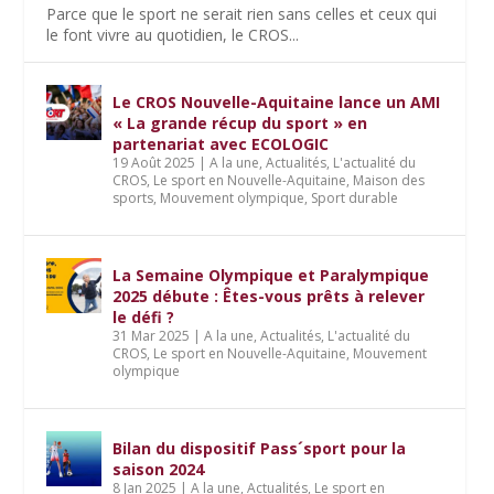
Parce que le sport ne serait rien sans celles et ceux qui
le font vivre au quotidien, le CROS...
Le CROS Nouvelle-Aquitaine lance un AMI
« La grande récup du sport » en
partenariat avec ECOLOGIC
19 Août 2025
|
A la une
,
Actualités
,
L'actualité du
CROS
,
Le sport en Nouvelle-Aquitaine
,
Maison des
sports
,
Mouvement olympique
,
Sport durable
La Semaine Olympique et Paralympique
2025 débute : Êtes-vous prêts à relever
le défi ?
31 Mar 2025
|
A la une
,
Actualités
,
L'actualité du
CROS
,
Le sport en Nouvelle-Aquitaine
,
Mouvement
olympique
Bilan du dispositif Pass´sport pour la
saison 2024
8 Jan 2025
|
A la une
,
Actualités
,
Le sport en