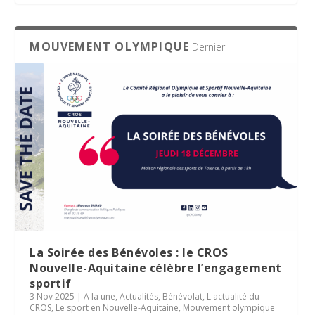
MOUVEMENT OLYMPIQUE
Dernier
La Soirée des Bénévoles : le CROS
Nouvelle-Aquitaine célèbre l’engagement
sportif
3 Nov 2025
|
A la une
,
Actualités
,
Bénévolat
,
L'actualité du
CROS
,
Le sport en Nouvelle-Aquitaine
,
Mouvement olympique