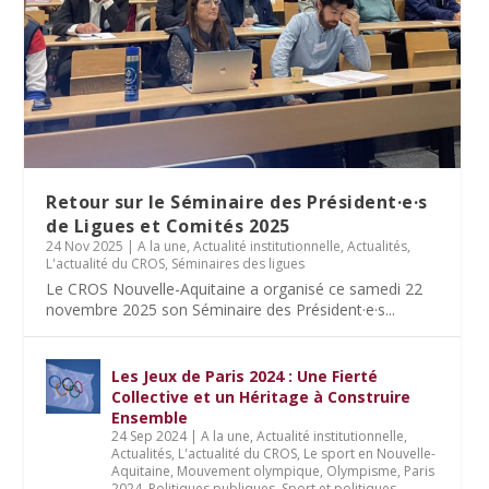
Retour sur le Séminaire des Président·e·s
de Ligues et Comités 2025
24 Nov 2025
|
A la une
,
Actualité institutionnelle
,
Actualités
,
L'actualité du CROS
,
Séminaires des ligues
Le CROS Nouvelle-Aquitaine a organisé ce samedi 22
novembre 2025 son Séminaire des Président·e·s...
Les Jeux de Paris 2024 : Une Fierté
Collective et un Héritage à Construire
Ensemble
24 Sep 2024
|
A la une
,
Actualité institutionnelle
,
Actualités
,
L'actualité du CROS
,
Le sport en Nouvelle-
Aquitaine
,
Mouvement olympique
,
Olympisme
,
Paris
2024
,
Politiques publiques
,
Sport et politiques