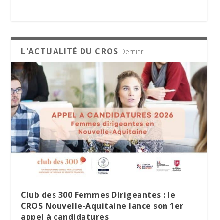
appel à candidatures
L'ACTUALITÉ DU CROS
Dernier
Le Village des Sports 2026 : dix jours de
La minute RSO – Mai 2026
SPORT DATING 2026 : une matinée dédiée
partage et d’engagement
à l’emploi et aux métiers du sport
Club des 300 Femmes Dirigeantes : le
CROS Nouvelle-Aquitaine lance son 1er
appel à candidatures