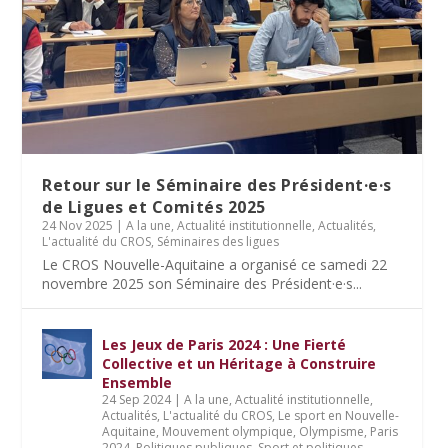
Retour sur le Séminaire des Président·e·s
de Ligues et Comités 2025
24 Nov 2025
|
A la une
,
Actualité institutionnelle
,
Actualités
,
L'actualité du CROS
,
Séminaires des ligues
Le CROS Nouvelle-Aquitaine a organisé ce samedi 22
novembre 2025 son Séminaire des Président·e·s...
Les Jeux de Paris 2024 : Une Fierté
Collective et un Héritage à Construire
Ensemble
24 Sep 2024
|
A la une
,
Actualité institutionnelle
,
Actualités
,
L'actualité du CROS
,
Le sport en Nouvelle-
Aquitaine
,
Mouvement olympique
,
Olympisme
,
Paris
2024
,
Politiques publiques
,
Sport et politiques