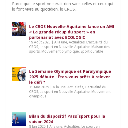
Parce que le sport ne serait rien sans celles et ceux qui
le font vivre au quotidien, le CROS...
Le CROS Nouvelle-Aquitaine lance un AMI
« La grande récup du sport » en
partenariat avec ECOLOGIC
19 Août 2025
|
A la une
,
Actualités
,
L'actualité du
CROS
,
Le sport en Nouvelle-Aquitaine
,
Maison des
sports
,
Mouvement olympique
,
Sport durable
La Semaine Olympique et Paralympique
2025 débute : Êtes-vous prêts à relever
le défi ?
31 Mar 2025
|
A la une
,
Actualités
,
L'actualité du
CROS
,
Le sport en Nouvelle-Aquitaine
,
Mouvement
olympique
Bilan du dispositif Pass´sport pour la
saison 2024
8 Jan 2025
|
A la une
,
Actualités
,
Le sport en