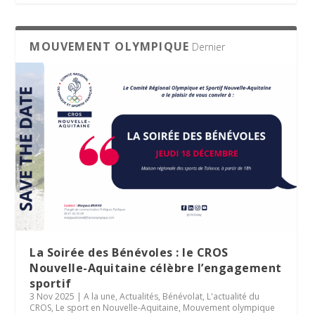
MOUVEMENT OLYMPIQUE
Dernier
La Soirée des Bénévoles : le CROS
Nouvelle-Aquitaine célèbre l’engagement
sportif
3 Nov 2025
|
A la une
,
Actualités
,
Bénévolat
,
L'actualité du
CROS
,
Le sport en Nouvelle-Aquitaine
,
Mouvement olympique