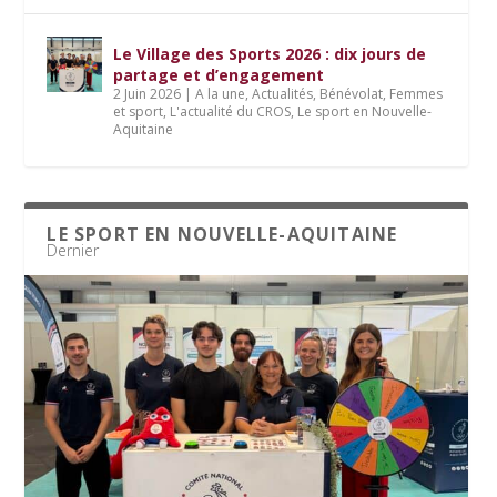
Le Village des Sports 2026 : dix jours de
partage et d’engagement
2 Juin 2026
|
A la une
,
Actualités
,
Bénévolat
,
Femmes
et sport
,
L'actualité du CROS
,
Le sport en Nouvelle-
Aquitaine
LE SPORT EN NOUVELLE-AQUITAINE
Dernier