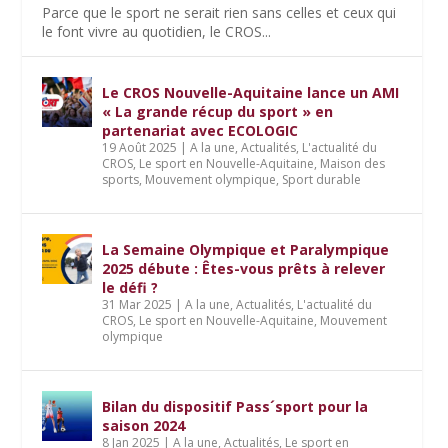
Parce que le sport ne serait rien sans celles et ceux qui
le font vivre au quotidien, le CROS...
Le CROS Nouvelle-Aquitaine lance un AMI
« La grande récup du sport » en
partenariat avec ECOLOGIC
19 Août 2025
|
A la une
,
Actualités
,
L'actualité du
CROS
,
Le sport en Nouvelle-Aquitaine
,
Maison des
sports
,
Mouvement olympique
,
Sport durable
La Semaine Olympique et Paralympique
2025 débute : Êtes-vous prêts à relever
le défi ?
31 Mar 2025
|
A la une
,
Actualités
,
L'actualité du
CROS
,
Le sport en Nouvelle-Aquitaine
,
Mouvement
olympique
Bilan du dispositif Pass´sport pour la
saison 2024
8 Jan 2025
|
A la une
,
Actualités
,
Le sport en