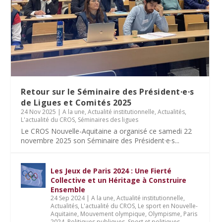
Retour sur le Séminaire des Président·e·s
de Ligues et Comités 2025
24 Nov 2025
|
A la une
,
Actualité institutionnelle
,
Actualités
,
L'actualité du CROS
,
Séminaires des ligues
Le CROS Nouvelle-Aquitaine a organisé ce samedi 22
novembre 2025 son Séminaire des Président·e·s...
Les Jeux de Paris 2024 : Une Fierté
Collective et un Héritage à Construire
Ensemble
24 Sep 2024
|
A la une
,
Actualité institutionnelle
,
Actualités
,
L'actualité du CROS
,
Le sport en Nouvelle-
Aquitaine
,
Mouvement olympique
,
Olympisme
,
Paris
2024
,
Politiques publiques
,
Sport et politiques