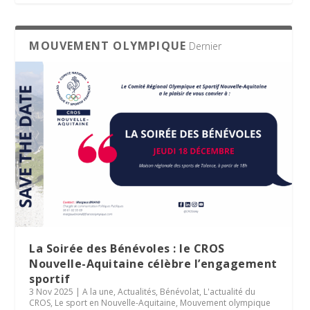
MOUVEMENT OLYMPIQUE
Dernier
La Soirée des Bénévoles : le CROS
Nouvelle-Aquitaine célèbre l’engagement
sportif
3 Nov 2025
|
A la une
,
Actualités
,
Bénévolat
,
L'actualité du
CROS
,
Le sport en Nouvelle-Aquitaine
,
Mouvement olympique