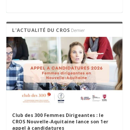
appel à candidatures
L'ACTUALITÉ DU CROS
Dernier
Parité dans les instances sportives : le
Le Village des Sports 2026 : dix jours de
La minute RSO – Mai 2026
SPORT DATING 2026 : une matinée dédiée
CROS Nouvelle-Aquitaine présente les
partage et d’engagement
à l’emploi et aux métiers du sport
résultats de son enquête régionale.
Club des 300 Femmes Dirigeantes : le
CROS Nouvelle-Aquitaine lance son 1er
appel à candidatures