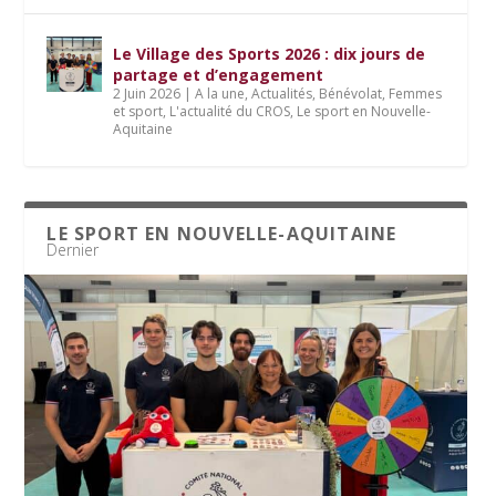
Le Village des Sports 2026 : dix jours de
partage et d’engagement
2 Juin 2026
|
A la une
,
Actualités
,
Bénévolat
,
Femmes
et sport
,
L'actualité du CROS
,
Le sport en Nouvelle-
Aquitaine
LE SPORT EN NOUVELLE-AQUITAINE
Dernier