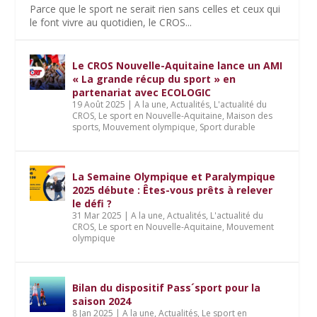
Parce que le sport ne serait rien sans celles et ceux qui
le font vivre au quotidien, le CROS...
Le CROS Nouvelle-Aquitaine lance un AMI
« La grande récup du sport » en
partenariat avec ECOLOGIC
19 Août 2025
|
A la une
,
Actualités
,
L'actualité du
CROS
,
Le sport en Nouvelle-Aquitaine
,
Maison des
sports
,
Mouvement olympique
,
Sport durable
La Semaine Olympique et Paralympique
2025 débute : Êtes-vous prêts à relever
le défi ?
31 Mar 2025
|
A la une
,
Actualités
,
L'actualité du
CROS
,
Le sport en Nouvelle-Aquitaine
,
Mouvement
olympique
Bilan du dispositif Pass´sport pour la
saison 2024
8 Jan 2025
|
A la une
,
Actualités
,
Le sport en