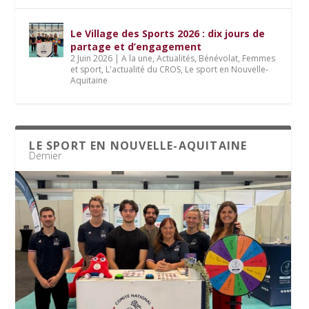
Le Village des Sports 2026 : dix jours de
partage et d’engagement
2 Juin 2026
|
A la une
,
Actualités
,
Bénévolat
,
Femmes
et sport
,
L'actualité du CROS
,
Le sport en Nouvelle-
Aquitaine
LE SPORT EN NOUVELLE-AQUITAINE
Dernier