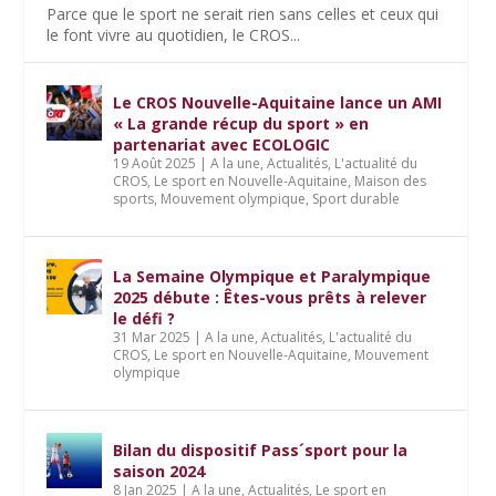
Parce que le sport ne serait rien sans celles et ceux qui
le font vivre au quotidien, le CROS...
Le CROS Nouvelle-Aquitaine lance un AMI
« La grande récup du sport » en
partenariat avec ECOLOGIC
19 Août 2025
|
A la une
,
Actualités
,
L'actualité du
CROS
,
Le sport en Nouvelle-Aquitaine
,
Maison des
sports
,
Mouvement olympique
,
Sport durable
La Semaine Olympique et Paralympique
2025 débute : Êtes-vous prêts à relever
le défi ?
31 Mar 2025
|
A la une
,
Actualités
,
L'actualité du
CROS
,
Le sport en Nouvelle-Aquitaine
,
Mouvement
olympique
Bilan du dispositif Pass´sport pour la
saison 2024
8 Jan 2025
|
A la une
,
Actualités
,
Le sport en