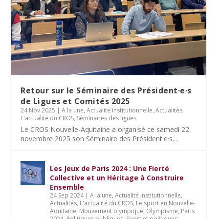
Retour sur le Séminaire des Président·e·s
de Ligues et Comités 2025
24 Nov 2025
|
A la une
,
Actualité institutionnelle
,
Actualités
,
L'actualité du CROS
,
Séminaires des ligues
Le CROS Nouvelle-Aquitaine a organisé ce samedi 22
novembre 2025 son Séminaire des Président·e·s...
Les Jeux de Paris 2024 : Une Fierté
Collective et un Héritage à Construire
Ensemble
24 Sep 2024
|
A la une
,
Actualité institutionnelle
,
Actualités
,
L'actualité du CROS
,
Le sport en Nouvelle-
Aquitaine
,
Mouvement olympique
,
Olympisme
,
Paris
2024
,
Politiques publiques
,
Sport et politiques