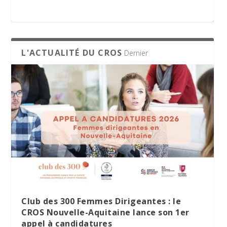
appel à candidatures
L'ACTUALITÉ DU CROS
Dernier
Le Village des Sports 2026 : dix jours de
La minute RSO – Mai 2026
SPORT DATING 2026 : une matinée dédiée
partage et d’engagement
à l’emploi et aux métiers du sport
Club des 300 Femmes Dirigeantes : le
CROS Nouvelle-Aquitaine lance son 1er
appel à candidatures