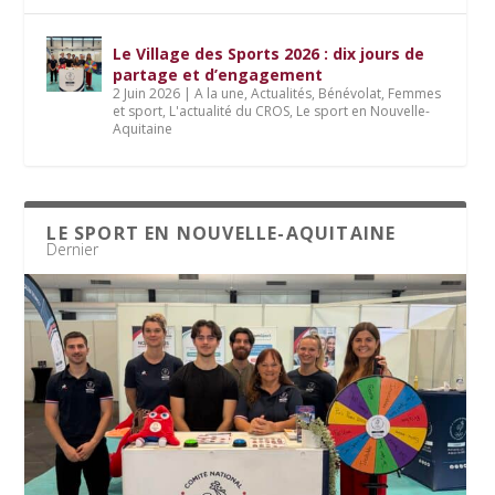
Le Village des Sports 2026 : dix jours de
partage et d’engagement
2 Juin 2026
|
A la une
,
Actualités
,
Bénévolat
,
Femmes
et sport
,
L'actualité du CROS
,
Le sport en Nouvelle-
Aquitaine
LE SPORT EN NOUVELLE-AQUITAINE
Dernier