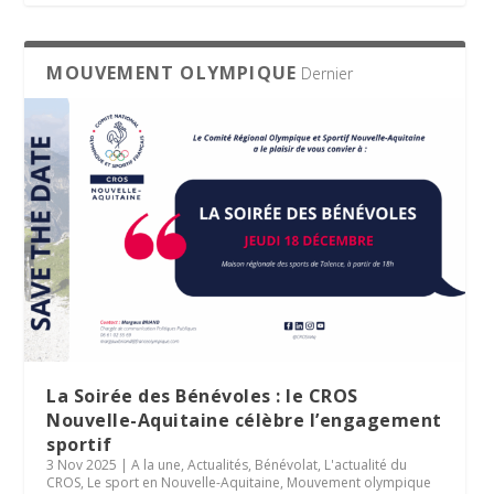
MOUVEMENT OLYMPIQUE
Dernier
La Soirée des Bénévoles : le CROS
Nouvelle-Aquitaine célèbre l’engagement
sportif
3 Nov 2025
|
A la une
,
Actualités
,
Bénévolat
,
L'actualité du
CROS
,
Le sport en Nouvelle-Aquitaine
,
Mouvement olympique