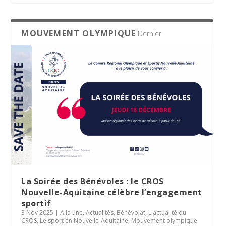
MOUVEMENT OLYMPIQUE
Dernier
La Soirée des Bénévoles : le CROS
Nouvelle-Aquitaine célèbre l’engagement
sportif
3 Nov 2025
|
A la une
,
Actualités
,
Bénévolat
,
L'actualité du
CROS
,
Le sport en Nouvelle-Aquitaine
,
Mouvement olympique