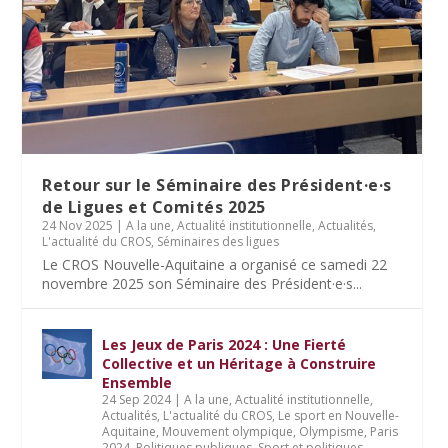
Retour sur le Séminaire des Président·e·s
de Ligues et Comités 2025
24 Nov 2025
|
A la une
,
Actualité institutionnelle
,
Actualités
,
L'actualité du CROS
,
Séminaires des ligues
Le CROS Nouvelle-Aquitaine a organisé ce samedi 22
novembre 2025 son Séminaire des Président·e·s...
Les Jeux de Paris 2024 : Une Fierté
Collective et un Héritage à Construire
Ensemble
24 Sep 2024
|
A la une
,
Actualité institutionnelle
,
Actualités
,
L'actualité du CROS
,
Le sport en Nouvelle-
Aquitaine
,
Mouvement olympique
,
Olympisme
,
Paris
2024
,
Politiques publiques
,
Sport et politiques