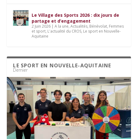
Le Village des Sports 2026 : dix jours de
partage et d’engagement
2 Juin 2026
|
A la une
,
Actualités
,
Bénévolat
,
Femmes
et sport
,
L'actualité du CROS
,
Le sport en Nouvelle-
Aquitaine
LE SPORT EN NOUVELLE-AQUITAINE
Dernier