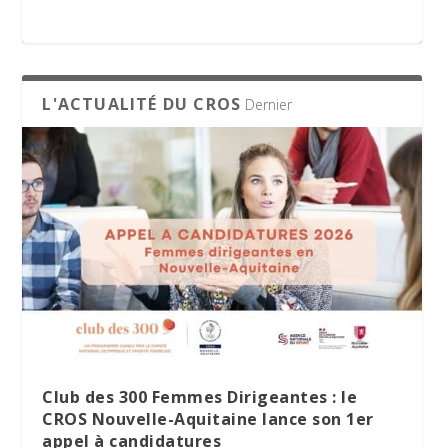
appel à candidatures
L'ACTUALITÉ DU CROS
Dernier
Le Village des Sports 2026 : dix jours de
La minute RSO – Mai 2026
SPORT DATING 2026 : une matinée dédiée
partage et d’engagement
à l’emploi et aux métiers du sport
Club des 300 Femmes Dirigeantes : le
CROS Nouvelle-Aquitaine lance son 1er
appel à candidatures