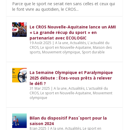
Parce que le sport ne serait rien sans celles et ceux qui
le font vivre au quotidien, le CROS...
Le CROS Nouvelle-Aquitaine lance un AMI
« La grande récup du sport » en
partenariat avec ECOLOGIC
19 Août 2025
|
A la une
,
Actualités
,
L'actualité du
CROS
,
Le sport en Nouvelle-Aquitaine
,
Maison des
sports
,
Mouvement olympique
,
Sport durable
La Semaine Olympique et Paralympique
2025 débute : Êtes-vous prêts à relever
le défi ?
31 Mar 2025
|
A la une
,
Actualités
,
L'actualité du
CROS
,
Le sport en Nouvelle-Aquitaine
,
Mouvement
olympique
Bilan du dispositif Pass´sport pour la
saison 2024
8 Jan 2025
|
A la une
,
Actualités
,
Le sport en