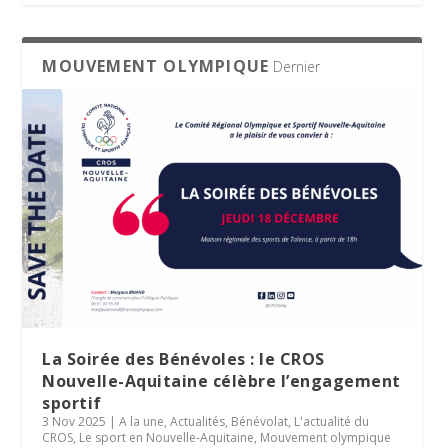
MOUVEMENT OLYMPIQUE
Dernier
La Soirée des Bénévoles : le CROS
Nouvelle-Aquitaine célèbre l’engagement
sportif
3 Nov 2025
|
A la une
,
Actualités
,
Bénévolat
,
L'actualité du
CROS
,
Le sport en Nouvelle-Aquitaine
,
Mouvement olympique