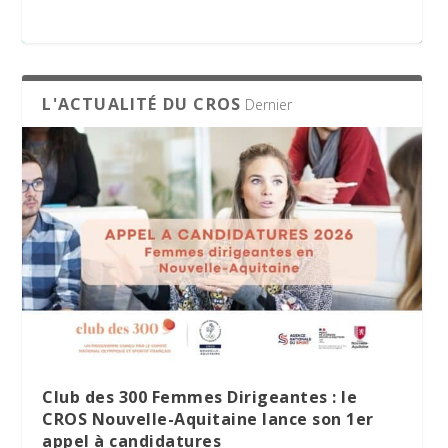
appel à candidatures
L'ACTUALITÉ DU CROS
Dernier
Le Village des Sports 2026 : dix jours de
La minute RSO – Mai 2026
SPORT DATING 2026 : une matinée dédiée
partage et d’engagement
à l’emploi et aux métiers du sport
Club des 300 Femmes Dirigeantes : le
CROS Nouvelle-Aquitaine lance son 1er
appel à candidatures