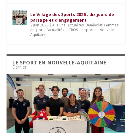
Le Village des Sports 2026 : dix jours de
partage et d’engagement
2 Juin 2026
|
A la une
,
Actualités
,
Bénévolat
,
Femmes
et sport
,
L'actualité du CROS
,
Le sport en Nouvelle-
Aquitaine
LE SPORT EN NOUVELLE-AQUITAINE
Dernier