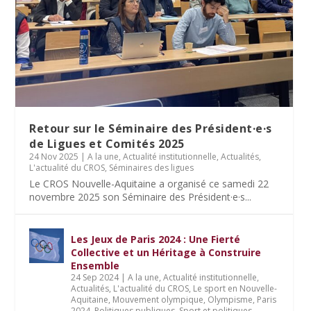
Retour sur le Séminaire des Président·e·s
de Ligues et Comités 2025
24 Nov 2025
|
A la une
,
Actualité institutionnelle
,
Actualités
,
L'actualité du CROS
,
Séminaires des ligues
Le CROS Nouvelle-Aquitaine a organisé ce samedi 22
novembre 2025 son Séminaire des Président·e·s...
Les Jeux de Paris 2024 : Une Fierté
Collective et un Héritage à Construire
Ensemble
24 Sep 2024
|
A la une
,
Actualité institutionnelle
,
Actualités
,
L'actualité du CROS
,
Le sport en Nouvelle-
Aquitaine
,
Mouvement olympique
,
Olympisme
,
Paris
2024
,
Politiques publiques
,
Sport et politiques