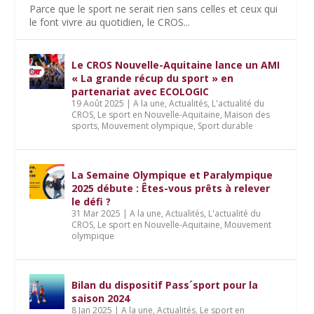
Parce que le sport ne serait rien sans celles et ceux qui
le font vivre au quotidien, le CROS...
Le CROS Nouvelle-Aquitaine lance un AMI
« La grande récup du sport » en
partenariat avec ECOLOGIC
19 Août 2025
|
A la une
,
Actualités
,
L'actualité du
CROS
,
Le sport en Nouvelle-Aquitaine
,
Maison des
sports
,
Mouvement olympique
,
Sport durable
La Semaine Olympique et Paralympique
2025 débute : Êtes-vous prêts à relever
le défi ?
31 Mar 2025
|
A la une
,
Actualités
,
L'actualité du
CROS
,
Le sport en Nouvelle-Aquitaine
,
Mouvement
olympique
Bilan du dispositif Pass´sport pour la
saison 2024
8 Jan 2025
|
A la une
,
Actualités
,
Le sport en