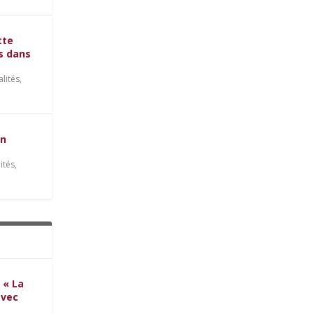
tte
es dans
alités
,
on
ités
,
 « La
avec