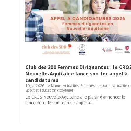
Club des 300 Femmes Dirigeantes : le CRO
Nouvelle-Aquitaine lance son 1er appel à
candidatures
10 Juil 2026
|
A la une
,
Actualités
,
Femmes et sport
,
L'actualité 
Parité dans les instances sportiv
Sport et éducation citoyenne
résultats de son enquête régiona
Le Village des Sports 2026 : dix 
La minute RSO – Mai 2026
SPORT DATING 2026 : une matinée 
Le CROS Nouvelle-Aquitaine a le plaisir d’annoncer le
lancement de son premier appel à...
10 Juin 2026
2 Juin 2026
27 Mai 2026
19 Mai 2026
|
|
|
|
A la une
A la une
A la une
A la une
,
Actualités
,
,
,
Actualités
Actualités
Actualités
,
Bénévolat
,
,
,
L'actualité du CROS
L'actualité du CROS
L'actualité du CROS
,
Femmes et sport
,
,
,
RSO & Sp
RSO & Sp
Service c
,
L