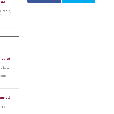
 de
urable
,
Sport
tive et
alités
,
tiques
ment à
alités
,