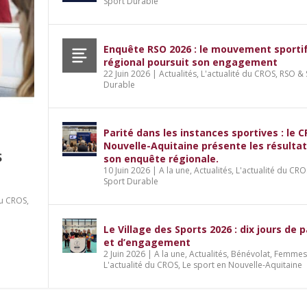
Sport Durable
Enquête RSO 2026 : le mouvement sporti
régional poursuit son engagement
22 Juin 2026
|
Actualités
,
L'actualité du CROS
,
RSO & 
Durable
Parité dans les instances sportives : le 
Nouvelle-Aquitaine présente les résulta
S
son enquête régionale.
10 Juin 2026
|
A la une
,
Actualités
,
L'actualité du CRO
Sport Durable
du CROS
,
es : le CROS Nouvelle-Aquitaine présente 
le.
jours de partage et d’engagement
dédiée à l’emploi et aux métiers du spor
Le Village des Sports 2026 : dix jours de 
ort Durable
ort Durable
ivique
'actualité du CROS
,
Services
,
Sport et professionnalisation
,
Le sport en Nouvelle-Aquitaine
et d’engagement
2 Juin 2026
|
A la une
,
Actualités
,
Bénévolat
,
Femmes 
L'actualité du CROS
,
Le sport en Nouvelle-Aquitaine