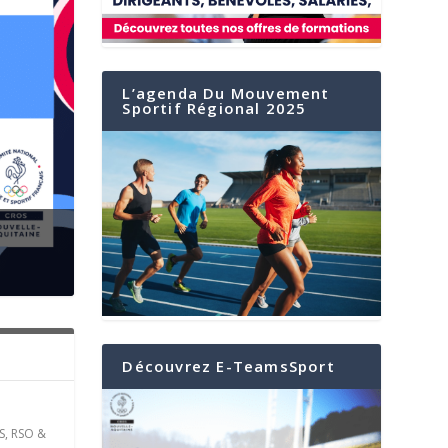
L’agenda Du Mouvement
Sportif Régional 2025
er
Découvrez E-TeamsSport
S
,
RSO &