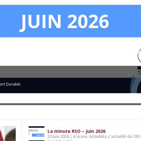
: le CROS Nouvelle-Aquitaine lance son 1
du CROS
ort Durable
,
Sport et éducation citoyenne
La minute RSO – Juin 2026
23 Juin 2026
|
A la une
,
Actualités
,
L'actualité du CRO