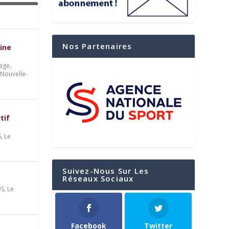
Nos Partenaires
ine
age,
 Nouvelle-
tif
S
,
Le
Suivez-Nous Sur Les
Réseaux Sociaux
OS
,
Le
Facebook
Twitter