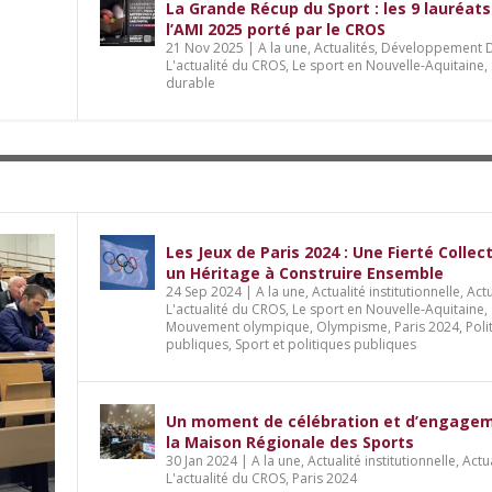
La Grande Récup du Sport : les 9 lauréats
l’AMI 2025 porté par le CROS
21 Nov 2025
|
A la une
,
Actualités
,
Développement D
L'actualité du CROS
,
Le sport en Nouvelle-Aquitaine
,
durable
Les Jeux de Paris 2024 : Une Fierté Collec
un Héritage à Construire Ensemble
24 Sep 2024
|
A la une
,
Actualité institutionnelle
,
Actu
L'actualité du CROS
,
Le sport en Nouvelle-Aquitaine
,
Mouvement olympique
,
Olympisme
,
Paris 2024
,
Poli
publiques
,
Sport et politiques publiques
Un moment de célébration et d’engage
la Maison Régionale des Sports
30 Jan 2024
|
A la une
,
Actualité institutionnelle
,
Actu
L'actualité du CROS
,
Paris 2024