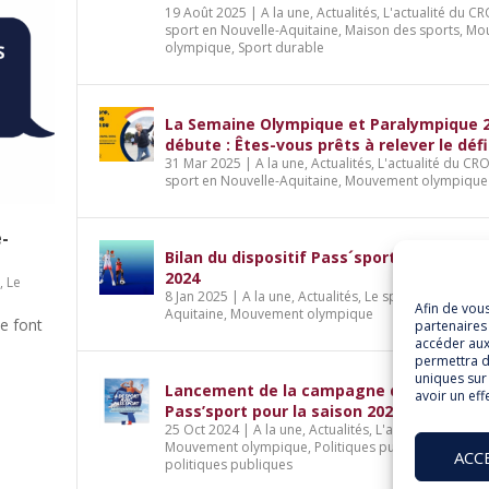
19 Août 2025
|
A la une
,
Actualités
,
L'actualité du C
sport en Nouvelle-Aquitaine
,
Maison des sports
,
Mo
olympique
,
Sport durable
La Semaine Olympique et Paralympique 
débute : Êtes-vous prêts à relever le défi
31 Mar 2025
|
A la une
,
Actualités
,
L'actualité du CR
sport en Nouvelle-Aquitaine
,
Mouvement olympique
e-
Bilan du dispositif Pass´sport pour la sai
2024
S
,
Le
8 Jan 2025
|
A la une
,
Actualités
,
Le sport en Nouvell
Afin de vou
Aquitaine
,
Mouvement olympique
le font
partenaires 
accéder aux
permettra d
uniques sur 
Lancement de la campagne du dispositif
avoir un eff
Pass’sport pour la saison 2024-2025
25 Oct 2024
|
A la une
,
Actualités
,
L'actualité du CRO
Mouvement olympique
,
Politiques publiques
,
Sport 
ACC
politiques publiques