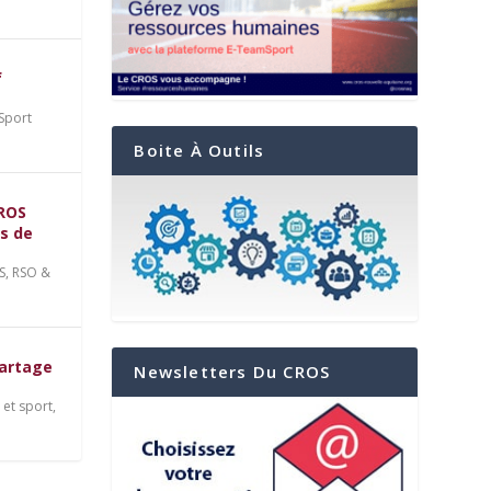
f
Sport
Boite À Outils
CROS
ts de
S
,
RSO &
les
t
partage
Newsletters Du CROS
et sport
,