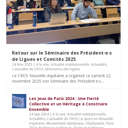
Retour sur le Séminaire des Président·e·s
de Ligues et Comités 2025
24 Nov 2025
|
A la une
,
Actualité institutionnelle
,
Actualités
,
L'actualité du CROS
,
Séminaires des ligues
Le CROS Nouvelle-Aquitaine a organisé ce samedi 22
novembre 2025 son Séminaire des Président·e·s...
Les Jeux de Paris 2024 : Une Fierté
Collective et un Héritage à Construire
Ensemble
24 Sep 2024
|
A la une
,
Actualité institutionnelle
,
Actualités
,
L'actualité du CROS
,
Le sport en Nouvelle-
Aquitaine
,
Mouvement olympique
,
Olympisme
,
Paris
2024
,
Politiques publiques
,
Sport et politiques