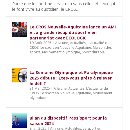
Parce que le sport ne serait rien sans celles et ceux qui
le font vivre au quotidien, le CROS...
Le CROS Nouvelle-Aquitaine lance un AMI
« La grande récup du sport » en
partenariat avec ECOLOGIC
19 Août 2025
|
A la une
,
Actualités
,
L'actualité du
CROS
,
Le sport en Nouvelle-Aquitaine
,
Maison des
sports
,
Mouvement olympique
,
Sport durable
La Semaine Olympique et Paralympique
2025 débute : Êtes-vous prêts à relever
le défi ?
31 Mar 2025
|
A la une
,
Actualités
,
L'actualité du
CROS
,
Le sport en Nouvelle-Aquitaine
,
Mouvement
olympique
Bilan du dispositif Pass´sport pour la
saison 2024
8 Jan 2025
|
A la une
,
Actualités
,
Le sport en