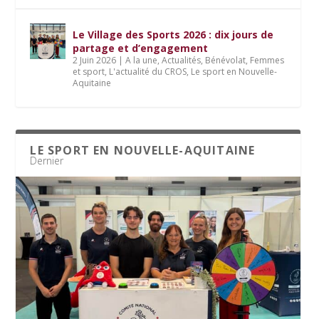
Le Village des Sports 2026 : dix jours de
partage et d’engagement
2 Juin 2026
|
A la une
,
Actualités
,
Bénévolat
,
Femmes
et sport
,
L'actualité du CROS
,
Le sport en Nouvelle-
Aquitaine
LE SPORT EN NOUVELLE-AQUITAINE
Dernier