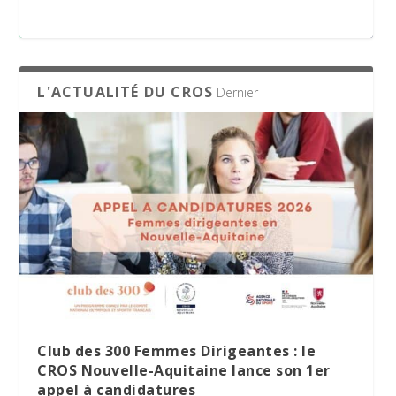
appel à candidatures
L'ACTUALITÉ DU CROS
Dernier
Parité dans les instances sportives : le
Le Village des Sports 2026 : dix jours de
La minute RSO – Mai 2026
SPORT DATING 2026 : une matinée dédiée
CROS Nouvelle-Aquitaine présente les
partage et d’engagement
à l’emploi et aux métiers du sport
résultats de son enquête régionale.
Club des 300 Femmes Dirigeantes : le
CROS Nouvelle-Aquitaine lance son 1er
appel à candidatures