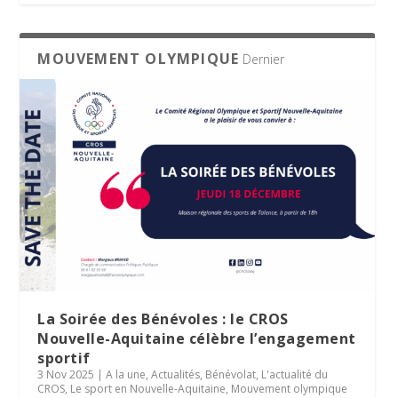
MOUVEMENT OLYMPIQUE
Dernier
La Soirée des Bénévoles : le CROS
Nouvelle-Aquitaine célèbre l’engagement
sportif
3 Nov 2025
|
A la une
,
Actualités
,
Bénévolat
,
L'actualité du
CROS
,
Le sport en Nouvelle-Aquitaine
,
Mouvement olympique