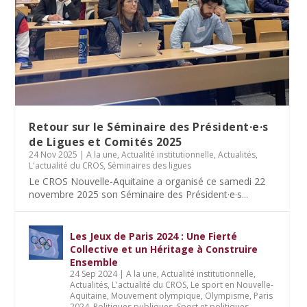
Retour sur le Séminaire des Président·e·s
de Ligues et Comités 2025
24 Nov 2025
|
A la une
,
Actualité institutionnelle
,
Actualités
,
L'actualité du CROS
,
Séminaires des ligues
Le CROS Nouvelle-Aquitaine a organisé ce samedi 22
novembre 2025 son Séminaire des Président·e·s...
Les Jeux de Paris 2024 : Une Fierté
Collective et un Héritage à Construire
Ensemble
24 Sep 2024
|
A la une
,
Actualité institutionnelle
,
Actualités
,
L'actualité du CROS
,
Le sport en Nouvelle-
Aquitaine
,
Mouvement olympique
,
Olympisme
,
Paris
2024
,
Politiques publiques
,
Sport et politiques