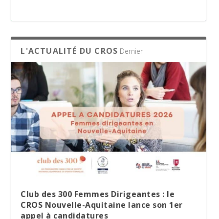
appel à candidatures
L'ACTUALITÉ DU CROS
Dernier
Le Village des Sports 2026 : dix jours de
La minute RSO – Mai 2026
SPORT DATING 2026 : une matinée dédiée
partage et d’engagement
à l’emploi et aux métiers du sport
Club des 300 Femmes Dirigeantes : le
CROS Nouvelle-Aquitaine lance son 1er
appel à candidatures