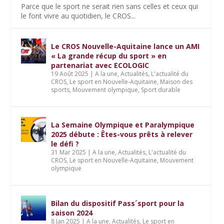
Parce que le sport ne serait rien sans celles et ceux qui
le font vivre au quotidien, le CROS...
Le CROS Nouvelle-Aquitaine lance un AMI
« La grande récup du sport » en
partenariat avec ECOLOGIC
19 Août 2025
|
A la une
,
Actualités
,
L'actualité du
CROS
,
Le sport en Nouvelle-Aquitaine
,
Maison des
sports
,
Mouvement olympique
,
Sport durable
La Semaine Olympique et Paralympique
2025 débute : Êtes-vous prêts à relever
le défi ?
31 Mar 2025
|
A la une
,
Actualités
,
L'actualité du
CROS
,
Le sport en Nouvelle-Aquitaine
,
Mouvement
olympique
Bilan du dispositif Pass´sport pour la
saison 2024
8 Jan 2025
|
A la une
,
Actualités
,
Le sport en