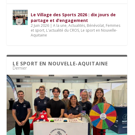
Le Village des Sports 2026 : dix jours de
partage et d’engagement
2 Juin 2026
|
A la une
,
Actualités
,
Bénévolat
,
Femmes
et sport
,
L'actualité du CROS
,
Le sport en Nouvelle-
Aquitaine
LE SPORT EN NOUVELLE-AQUITAINE
Dernier