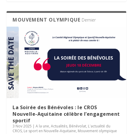
MOUVEMENT OLYMPIQUE
Dernier
La Soirée des Bénévoles : le CROS
Nouvelle-Aquitaine célèbre l’engagement
sportif
3 Nov 2025
|
A la une
,
Actualités
,
Bénévolat
,
L'actualité du
CROS
,
Le sport en Nouvelle-Aquitaine
,
Mouvement olympique