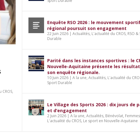
Sport Durable
Enquête RSO 2026 : le mouvement sporti
régional poursuit son engagement
22 Juin 2026
|
Actualités
,
L'actualité du CROS
,
RSO & 
Durable
Parité dans les instances sportives : le 
Nouvelle-Aquitaine présente les résulta
S
son enquête régionale.
10 Juin 2026
|
A la une
,
Actualités
,
L'actualité du CRO
Sport Durable
du CROS
,
es : le CROS Nouvelle-Aquitaine présente 
le.
jours de partage et d’engagement
dédiée à l’emploi et aux métiers du spor
Le Village des Sports 2026 : dix jours de 
ort Durable
ort Durable
ivique
'actualité du CROS
,
Services
,
Sport et professionnalisation
,
Le sport en Nouvelle-Aquitaine
et d’engagement
2 Juin 2026
|
A la une
,
Actualités
,
Bénévolat
,
Femmes 
L'actualité du CROS
,
Le sport en Nouvelle-Aquitaine