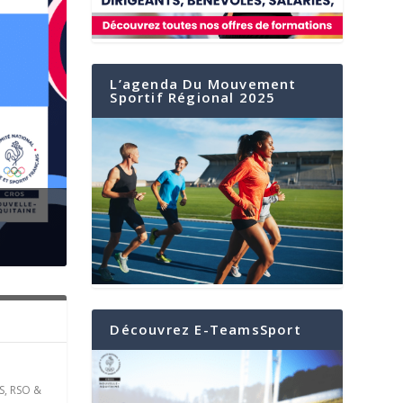
L’agenda Du Mouvement
Sportif Régional 2025
er
Découvrez E-TeamsSport
S
,
RSO &