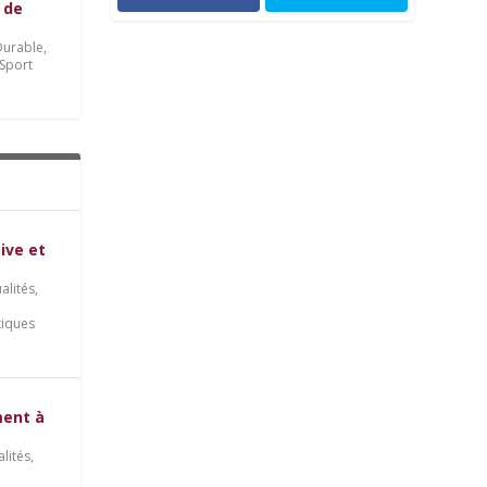
 de
urable
,
Sport
tive et
alités
,
tiques
ment à
alités
,