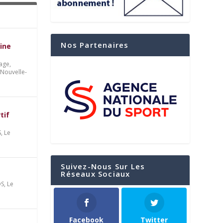
Nos Partenaires
ine
age,
 Nouvelle-
tif
S
,
Le
Suivez-Nous Sur Les
Réseaux Sociaux
OS
,
Le
Facebook
Twitter