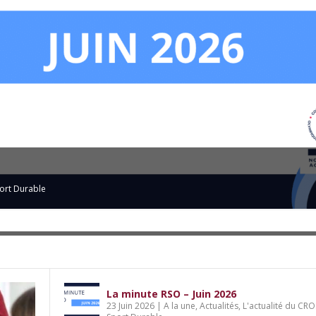
: le CROS Nouvelle-Aquitaine lance son 1
du CROS
ort Durable
,
Sport et éducation citoyenne
La minute RSO – Juin 2026
23 Juin 2026
|
A la une
,
Actualités
,
L'actualité du CRO