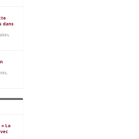
tte
es dans
alités
,
on
ités
,
 « La
avec