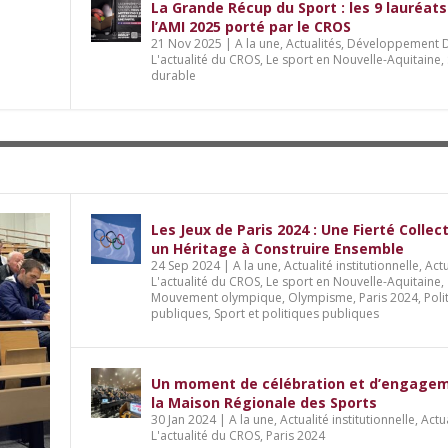
La Grande Récup du Sport : les 9 lauréats
l’AMI 2025 porté par le CROS
21 Nov 2025
|
A la une
,
Actualités
,
Développement D
L'actualité du CROS
,
Le sport en Nouvelle-Aquitaine
,
durable
Les Jeux de Paris 2024 : Une Fierté Collec
un Héritage à Construire Ensemble
24 Sep 2024
|
A la une
,
Actualité institutionnelle
,
Actu
L'actualité du CROS
,
Le sport en Nouvelle-Aquitaine
,
Mouvement olympique
,
Olympisme
,
Paris 2024
,
Poli
publiques
,
Sport et politiques publiques
Un moment de célébration et d’engage
la Maison Régionale des Sports
30 Jan 2024
|
A la une
,
Actualité institutionnelle
,
Actu
L'actualité du CROS
,
Paris 2024