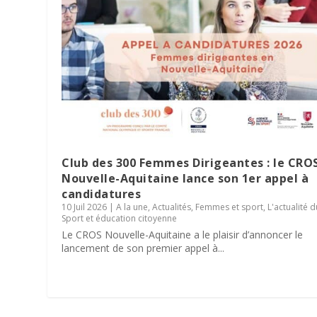
Club des 300 Femmes Dirigeantes : le CRO
Nouvelle-Aquitaine lance son 1er appel à
candidatures
10 Juil 2026
|
A la une
,
Actualités
,
Femmes et sport
,
L'actualité 
Parité dans les instances sportiv
Sport et éducation citoyenne
résultats de son enquête régiona
Le Village des Sports 2026 : dix 
La minute RSO – Mai 2026
SPORT DATING 2026 : une matinée 
Le CROS Nouvelle-Aquitaine a le plaisir d’annoncer le
lancement de son premier appel à...
10 Juin 2026
2 Juin 2026
27 Mai 2026
19 Mai 2026
|
|
|
|
A la une
A la une
A la une
A la une
,
Actualités
,
,
,
Actualités
Actualités
Actualités
,
Bénévolat
,
,
,
L'actualité du CROS
L'actualité du CROS
L'actualité du CROS
,
Femmes et sport
,
,
,
RSO & Sp
RSO & Sp
Service c
,
L