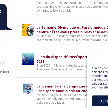
19 Août 2025
|
A la une
,
Actualités
,
L'actualité du C
sport en Nouvelle-Aquitaine
,
Maison des sports
,
Mo
olympique
,
Sport durable
La Semaine Olympique et Paralympique 
débute : Êtes-vous prêts à relever le défi
31 Mar 2025
|
A la une
,
Actualités
,
L'actualité du CR
sport en Nouvelle-Aquitaine
,
Mouvement olympique
e-
Bilan du dispositif Pass´sport pour la sai
2024
S
,
Le
8 Jan 2025
|
A la une
,
Actualités
,
Le sport en Nouvell
Afin de vou
Aquitaine
,
Mouvement olympique
le font
partenaires 
accéder aux
permettra d
uniques sur 
Lancement de la campagne du dispositif
avoir un eff
Pass’sport pour la saison 2024-2025
25 Oct 2024
|
A la une
,
Actualités
,
L'actualité du CRO
Mouvement olympique
,
Politiques publiques
,
Sport 
ACC
politiques publiques