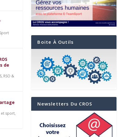
f
Sport
Boite À Outils
CROS
ts de
S
,
RSO &
les
t
partage
Newsletters Du CROS
et sport
,