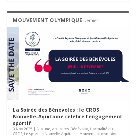
MOUVEMENT OLYMPIQUE
Dernier
La Soirée des Bénévoles : le CROS
Nouvelle-Aquitaine célèbre l’engagement
sportif
3 Nov 2025
|
A la une
,
Actualités
,
Bénévolat
,
L'actualité du
CROS
,
Le sport en Nouvelle-Aquitaine
,
Mouvement olympique