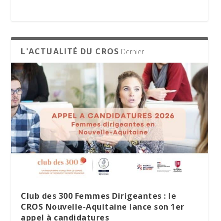
appel à candidatures
L'ACTUALITÉ DU CROS
Dernier
Le Village des Sports 2026 : dix jours de
La minute RSO – Mai 2026
SPORT DATING 2026 : une matinée dédiée
partage et d’engagement
à l’emploi et aux métiers du sport
Club des 300 Femmes Dirigeantes : le
CROS Nouvelle-Aquitaine lance son 1er
appel à candidatures