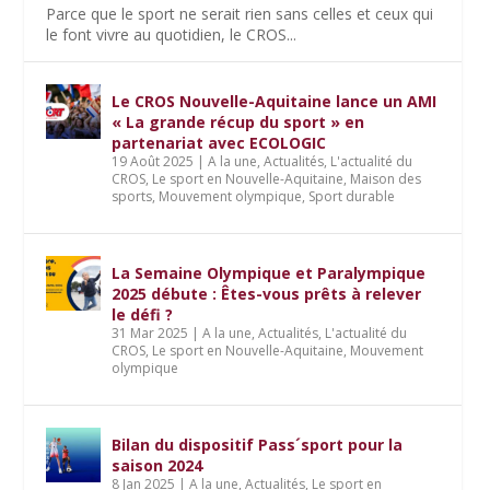
Parce que le sport ne serait rien sans celles et ceux qui
le font vivre au quotidien, le CROS...
Le CROS Nouvelle-Aquitaine lance un AMI
« La grande récup du sport » en
partenariat avec ECOLOGIC
19 Août 2025
|
A la une
,
Actualités
,
L'actualité du
CROS
,
Le sport en Nouvelle-Aquitaine
,
Maison des
sports
,
Mouvement olympique
,
Sport durable
La Semaine Olympique et Paralympique
2025 débute : Êtes-vous prêts à relever
le défi ?
31 Mar 2025
|
A la une
,
Actualités
,
L'actualité du
CROS
,
Le sport en Nouvelle-Aquitaine
,
Mouvement
olympique
Bilan du dispositif Pass´sport pour la
saison 2024
8 Jan 2025
|
A la une
,
Actualités
,
Le sport en