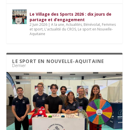
Le Village des Sports 2026 : dix jours de
partage et d’engagement
2 Juin 2026
|
A la une
,
Actualités
,
Bénévolat
,
Femmes
et sport
,
L'actualité du CROS
,
Le sport en Nouvelle-
Aquitaine
LE SPORT EN NOUVELLE-AQUITAINE
Dernier