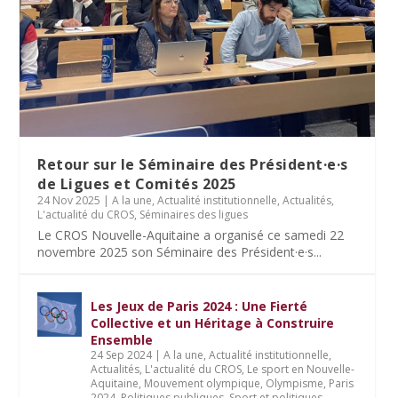
Retour sur le Séminaire des Président·e·s
de Ligues et Comités 2025
24 Nov 2025
|
A la une
,
Actualité institutionnelle
,
Actualités
,
L'actualité du CROS
,
Séminaires des ligues
Le CROS Nouvelle-Aquitaine a organisé ce samedi 22
novembre 2025 son Séminaire des Président·e·s...
Les Jeux de Paris 2024 : Une Fierté
Collective et un Héritage à Construire
Ensemble
24 Sep 2024
|
A la une
,
Actualité institutionnelle
,
Actualités
,
L'actualité du CROS
,
Le sport en Nouvelle-
Aquitaine
,
Mouvement olympique
,
Olympisme
,
Paris
2024
,
Politiques publiques
,
Sport et politiques