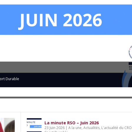
: le CROS Nouvelle-Aquitaine lance son 1
du CROS
ort Durable
,
Sport et éducation citoyenne
La minute RSO – Juin 2026
23 Juin 2026
|
A la une
,
Actualités
,
L'actualité du CRO