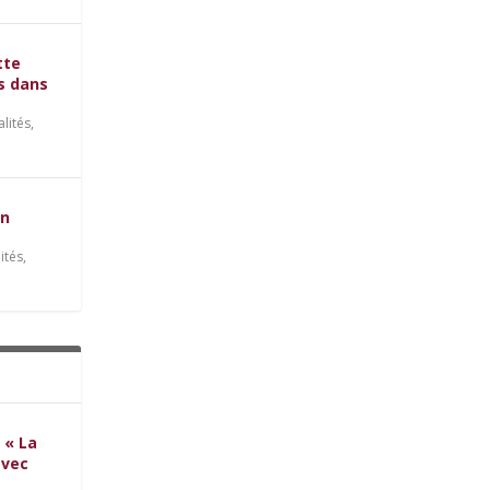
tte
es dans
alités
,
on
ités
,
 « La
avec