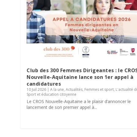
Club des 300 Femmes Dirigeantes : le CRO
Nouvelle-Aquitaine lance son 1er appel à
candidatures
10 Juil 2026
|
A la une
,
Actualités
,
Femmes et sport
,
L'actualité 
Parité dans les instances sportiv
Sport et éducation citoyenne
résultats de son enquête régiona
Le Village des Sports 2026 : dix 
La minute RSO – Mai 2026
SPORT DATING 2026 : une matinée 
Le CROS Nouvelle-Aquitaine a le plaisir d’annoncer le
lancement de son premier appel à...
10 Juin 2026
2 Juin 2026
27 Mai 2026
19 Mai 2026
|
|
|
|
A la une
A la une
A la une
A la une
,
Actualités
,
,
,
Actualités
Actualités
Actualités
,
Bénévolat
,
,
,
L'actualité du CROS
L'actualité du CROS
L'actualité du CROS
,
Femmes et sport
,
,
,
RSO & Sp
RSO & Sp
Service c
,
L