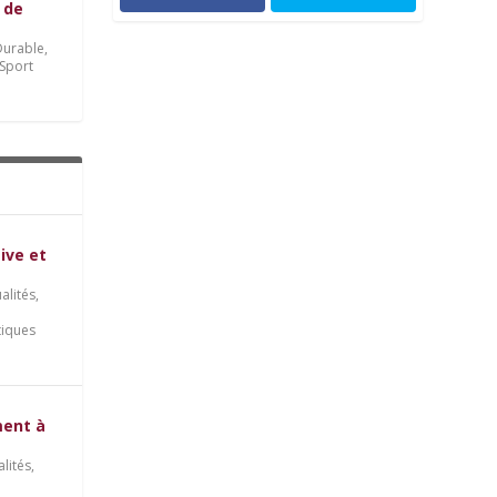
 de
urable
,
Sport
tive et
alités
,
tiques
ment à
alités
,