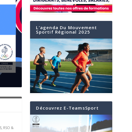
L’agenda Du Mouvement
Sportif Régional 2025
er
Découvrez E-TeamsSport
S
,
RSO &