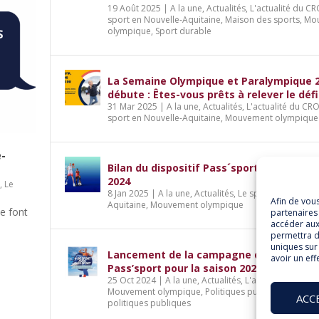
19 Août 2025
|
A la une
,
Actualités
,
L'actualité du C
sport en Nouvelle-Aquitaine
,
Maison des sports
,
Mo
olympique
,
Sport durable
La Semaine Olympique et Paralympique 
débute : Êtes-vous prêts à relever le défi
31 Mar 2025
|
A la une
,
Actualités
,
L'actualité du CR
sport en Nouvelle-Aquitaine
,
Mouvement olympique
e-
Bilan du dispositif Pass´sport pour la sai
2024
S
,
Le
8 Jan 2025
|
A la une
,
Actualités
,
Le sport en Nouvell
Afin de vou
Aquitaine
,
Mouvement olympique
le font
partenaires 
accéder aux
permettra d
uniques sur 
Lancement de la campagne du dispositif
avoir un eff
Pass’sport pour la saison 2024-2025
25 Oct 2024
|
A la une
,
Actualités
,
L'actualité du CRO
Mouvement olympique
,
Politiques publiques
,
Sport 
ACC
politiques publiques