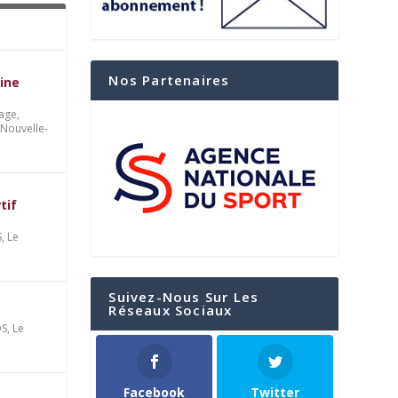
Nos Partenaires
ine
age,
 Nouvelle-
tif
S
,
Le
Suivez-Nous Sur Les
Réseaux Sociaux
OS
,
Le
Facebook
Twitter