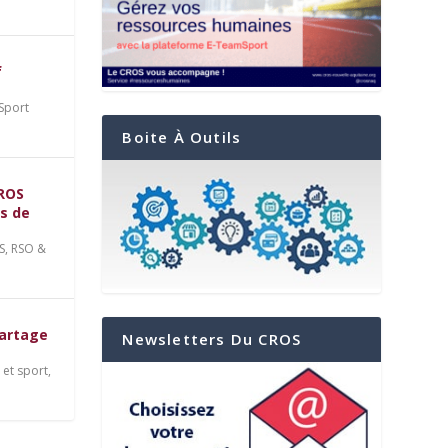
f
Sport
Boite À Outils
CROS
ts de
S
,
RSO &
les
t
partage
Newsletters Du CROS
et sport
,