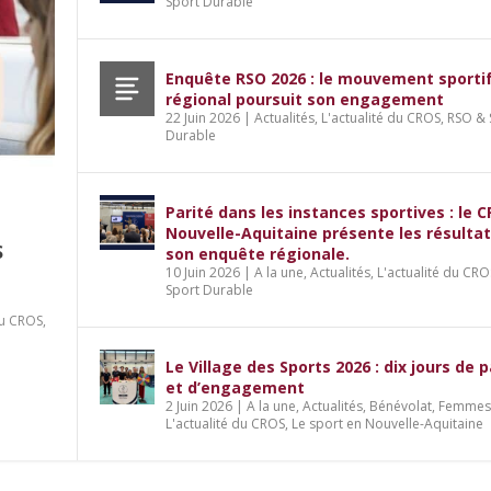
Sport Durable
Enquête RSO 2026 : le mouvement sporti
régional poursuit son engagement
22 Juin 2026
|
Actualités
,
L'actualité du CROS
,
RSO & 
Durable
Parité dans les instances sportives : le 
Nouvelle-Aquitaine présente les résulta
S
son enquête régionale.
10 Juin 2026
|
A la une
,
Actualités
,
L'actualité du CRO
Sport Durable
du CROS
,
es : le CROS Nouvelle-Aquitaine présente 
le.
jours de partage et d’engagement
dédiée à l’emploi et aux métiers du spor
Le Village des Sports 2026 : dix jours de 
ort Durable
ort Durable
ivique
'actualité du CROS
,
Services
,
Sport et professionnalisation
,
Le sport en Nouvelle-Aquitaine
et d’engagement
2 Juin 2026
|
A la une
,
Actualités
,
Bénévolat
,
Femmes 
L'actualité du CROS
,
Le sport en Nouvelle-Aquitaine