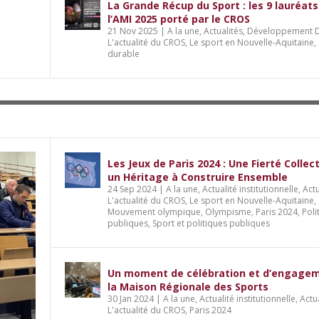
La Grande Récup du Sport : les 9 lauréats
l’AMI 2025 porté par le CROS
21 Nov 2025
|
A la une
,
Actualités
,
Développement D
L'actualité du CROS
,
Le sport en Nouvelle-Aquitaine
,
durable
Les Jeux de Paris 2024 : Une Fierté Collec
un Héritage à Construire Ensemble
24 Sep 2024
|
A la une
,
Actualité institutionnelle
,
Actu
L'actualité du CROS
,
Le sport en Nouvelle-Aquitaine
,
Mouvement olympique
,
Olympisme
,
Paris 2024
,
Poli
publiques
,
Sport et politiques publiques
Un moment de célébration et d’engage
la Maison Régionale des Sports
30 Jan 2024
|
A la une
,
Actualité institutionnelle
,
Actu
L'actualité du CROS
,
Paris 2024