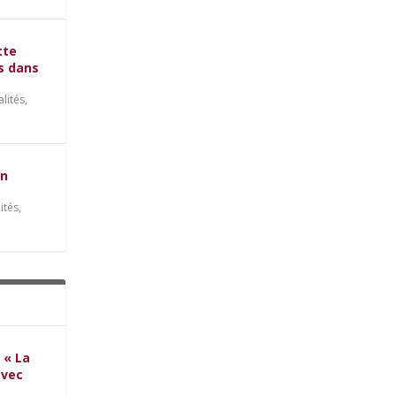
tte
es dans
alités
,
on
ités
,
 « La
avec