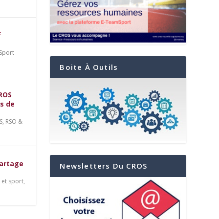
f
Sport
Boite À Outils
CROS
ts de
S
,
RSO &
les
t
partage
Newsletters Du CROS
et sport
,