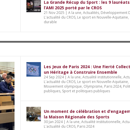
La Grande Récup du Sport : les 9 lauréats
l’AMI 2025 porté par le CROS
21 Nov 2025
|
A la une
,
Actualités
,
Développement D
L'actualité du CROS
,
Le sport en Nouvelle-Aquitaine
,
durable
Les Jeux de Paris 2024 : Une Fierté Collec
un Héritage à Construire Ensemble
24 Sep 2024
|
A la une
,
Actualité institutionnelle
,
Actu
L'actualité du CROS
,
Le sport en Nouvelle-Aquitaine
,
Mouvement olympique
,
Olympisme
,
Paris 2024
,
Poli
publiques
,
Sport et politiques publiques
Un moment de célébration et d’engage
la Maison Régionale des Sports
30 Jan 2024
|
A la une
,
Actualité institutionnelle
,
Actu
L'actualité du CROS
,
Paris 2024