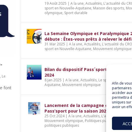
19 Août 2025
|
A la une
,
Actualités
,
L'actualité du C
sport en Nouvelle-Aquitaine
,
Maison des sports
,
Mo
olympique
,
Sport durable
La Semaine Olympique et Paralympique 
débute : Êtes-vous prêts à relever le défi
31 Mar 2025
|
A la une
,
Actualités
,
L'actualité du CR
sport en Nouvelle-Aquitaine
,
Mouvement olympique
e-
Bilan du dispositif Pass´sport pour la sai
2024
S
,
Le
8 Jan 2025
|
A la une
,
Actualités
,
Le sport en Nouvell
Afin de vou
Aquitaine
,
Mouvement olympique
le font
partenaires 
accéder aux
permettra d
uniques sur 
Lancement de la campagne du dispositif
avoir un eff
Pass’sport pour la saison 2024-2025
25 Oct 2024
|
A la une
,
Actualités
,
L'actualité du CRO
Mouvement olympique
,
Politiques publiques
,
Sport 
ACC
politiques publiques