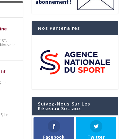
Nos Partenaires
ine
age,
 Nouvelle-
tif
S
,
Le
Suivez-Nous Sur Les
Réseaux Sociaux
OS
,
Le
Facebook
Twitter