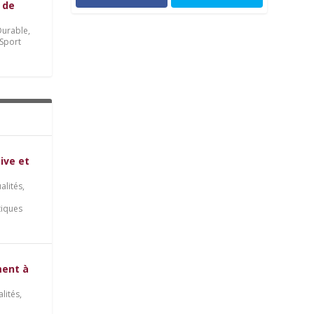
 de
urable
,
Sport
tive et
alités
,
tiques
ment à
alités
,