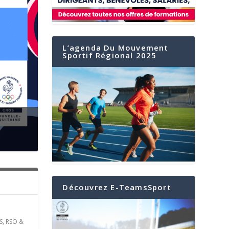
L’agenda Du Mouvement
Sportif Régional 2025
er
Découvrez E-TeamsSport
S
,
RSO &