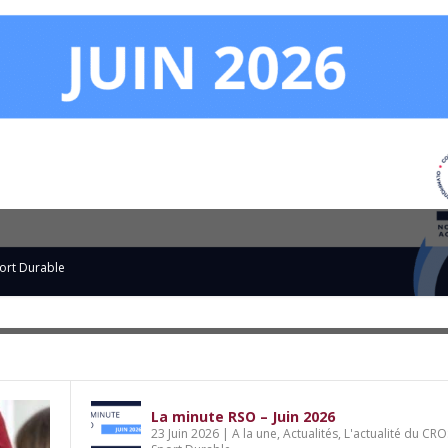
: le CROS Nouvelle-Aquitaine lance son 1
du CROS
ort Durable
,
Sport et éducation citoyenne
La minute RSO – Juin 2026
23 Juin 2026
|
A la une
,
Actualités
,
L'actualité du CRO