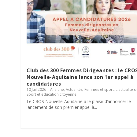
Club des 300 Femmes Dirigeantes : le CRO
Nouvelle-Aquitaine lance son 1er appel à
candidatures
10 Juil 2026
|
A la une
,
Actualités
,
Femmes et sport
,
L'actualité 
Parité dans les instances sportiv
Sport et éducation citoyenne
résultats de son enquête régiona
Le Village des Sports 2026 : dix 
La minute RSO – Mai 2026
SPORT DATING 2026 : une matinée 
Le CROS Nouvelle-Aquitaine a le plaisir d’annoncer le
lancement de son premier appel à...
10 Juin 2026
2 Juin 2026
27 Mai 2026
19 Mai 2026
|
|
|
|
A la une
A la une
A la une
A la une
,
Actualités
,
,
,
Actualités
Actualités
Actualités
,
Bénévolat
,
,
,
L'actualité du CROS
L'actualité du CROS
L'actualité du CROS
,
Femmes et sport
,
,
,
RSO & Sp
RSO & Sp
Service c
,
L