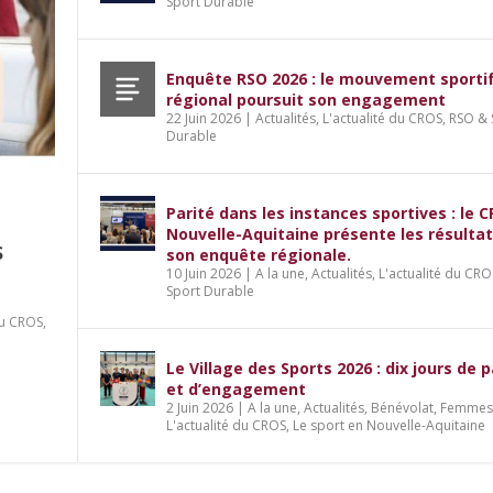
Sport Durable
Enquête RSO 2026 : le mouvement sporti
régional poursuit son engagement
22 Juin 2026
|
Actualités
,
L'actualité du CROS
,
RSO & 
Durable
Parité dans les instances sportives : le 
Nouvelle-Aquitaine présente les résulta
S
son enquête régionale.
10 Juin 2026
|
A la une
,
Actualités
,
L'actualité du CRO
Sport Durable
du CROS
,
es : le CROS Nouvelle-Aquitaine présente 
le.
jours de partage et d’engagement
dédiée à l’emploi et aux métiers du spor
Le Village des Sports 2026 : dix jours de 
ort Durable
ort Durable
ivique
'actualité du CROS
,
Services
,
Sport et professionnalisation
,
Le sport en Nouvelle-Aquitaine
et d’engagement
2 Juin 2026
|
A la une
,
Actualités
,
Bénévolat
,
Femmes 
L'actualité du CROS
,
Le sport en Nouvelle-Aquitaine