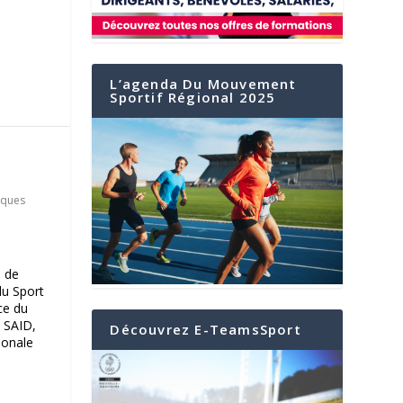
L’agenda Du Mouvement
Sportif Régional 2025
tiques
e de
du Sport
ce du
 SAID,
Découvrez E-TeamsSport
ionale