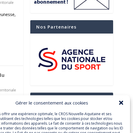
itoriale
jeunesse,
Nos Partenaires
du
rritoriale
Suivez-Nous Sur Les
ort doit
Gérer le consentement aux cookies
Réseaux Sociaux
s offrir une expérience optimale, le CROS Nouvelle-Aquitaine et ses
utilisent des technologies telles que les cookies pour stocker et/ou
 informations des appareils. Le fait de consentir à ces technologies nous
e traiter des données telles que le comportement de navigation ou les ID
Facebook
Twitter
ce site. Le fait de ne pas consentir ou de retirer son consentement peut