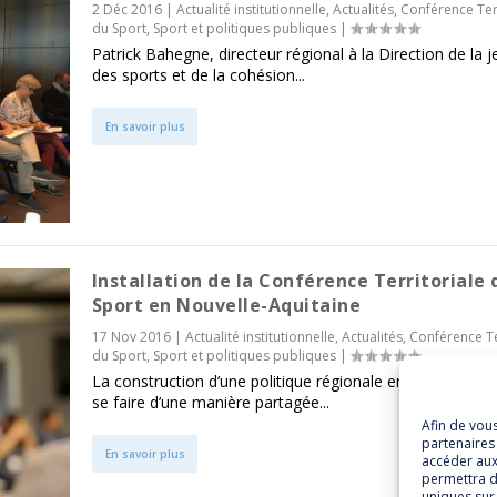
2 Déc 2016
|
Actualité institutionnelle
,
Actualités
,
Conférence Terr
du Sport
,
Sport et politiques publiques
|
Patrick Bahegne, directeur régional à la Direction de la 
des sports et de la cohésion...
En savoir plus
Installation de la Conférence Territoriale 
Sport en Nouvelle-Aquitaine
17 Nov 2016
|
Actualité institutionnelle
,
Actualités
,
Conférence Te
du Sport
,
Sport et politiques publiques
|
La construction d’une politique régionale en faveur du sp
se faire d’une manière partagée...
Afin de vou
partenaires 
En savoir plus
accéder aux
permettra d
uniques sur 