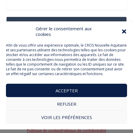
Suivez-Nous Sur Les Réseaux Sociaux
Gérer le consentement aux
cookies
Afin de vous offrir une expérience optimale, le CROS Nouvelle-Aquitaine
et ses partenaires utilisent des technologies telles que les cookies pour
Facebook
stocker et/ou accéder aux informations des appareils. Le fait de
consentir à ces technologies nous permettra de traiter des données
telles que le comportement de navigation ou les ID uniques sur ce site.
Le fait de ne pas consentir ou de retirer son consentement peut avoir
un effet négatif sur certaines caractéristiques et fonctions.
Twitter
ACCEPTER
REFUSER
© Comité Régional Olympique et Sportif Nouvelle Aquitaine
VOIR LES PRÉFÉRENCES
2026
Mentions légales
Politique de cookies
RGPD
Politique de cookies
Politique de confidentialité