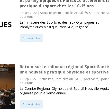
et paralympiques et Paris&Co accélèrent l
pratique du sport chez les 10-15 ans
22 Déc 2022
|
Actualité institutionnelle
,
Actualités
,
Sport santé
,
S
pour tous
Le ministère des Sports et des Jeux Olympiques et
Paralympiques ainsi que Paris&Co, l’agence...
En savoir plus
Retour sur le colloque régional Sport Santé
une nouvelle pratique physique et sportive
26 Sep 2022
|
Actualités
,
L'actualité du CROS
,
Sport santé
,
Sport 
pour tous
Le Comité Régional Olympique et Sportif Nouvelle-Aquit
organisé pour la 3ème année...
En savoir plus