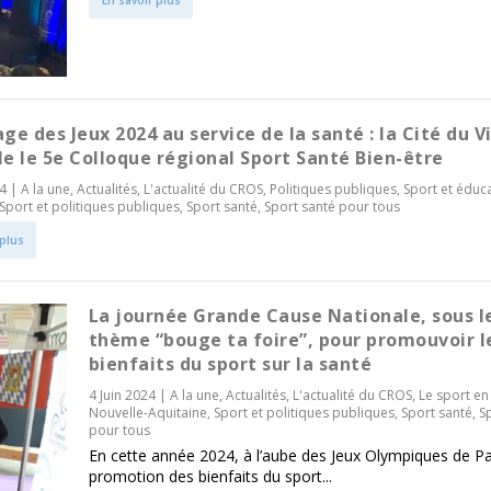
age des Jeux 2024 au service de la santé : la Cité du V
le le 5e Colloque régional Sport Santé Bien-être
4
|
A la une
,
Actualités
,
L'actualité du CROS
,
Politiques publiques
,
Sport et éduc
Sport et politiques publiques
,
Sport santé
,
Sport santé pour tous
 plus
La journée Grande Cause Nationale, sous l
thème “bouge ta foire”, pour promouvoir l
bienfaits du sport sur la santé
4 Juin 2024
|
A la une
,
Actualités
,
L'actualité du CROS
,
Le sport en
Nouvelle-Aquitaine
,
Sport et politiques publiques
,
Sport santé
,
S
pour tous
En cette année 2024, à l’aube des Jeux Olympiques de Par
promotion des bienfaits du sport...