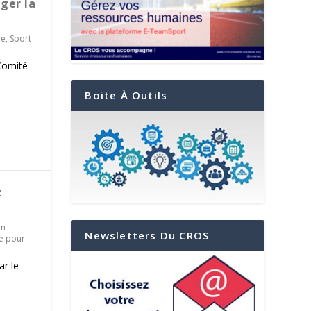
ger la
ne
,
Sport
Comité
Boite À Outils
t
en
Newsletters Du CROS
é pour
ar le