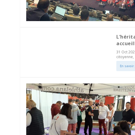
L’hérit
accueil
31 Oct 202
citoyenne
,
En savoir