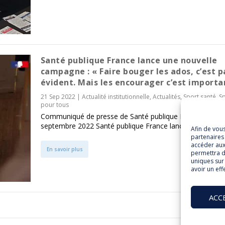
Santé publique France lance une nouvelle
campagne : « Faire bouger les ados, c’est p
évident. Mais les encourager c’est importa
21 Sep 2022
|
Actualité institutionnelle
,
Actualités
,
Sport santé
,
Sp
pour tous
Communiqué de presse de Santé publique France du 1er
septembre 2022 Santé publique France lance...
Afin de vou
partenaires 
accéder aux
En savoir plus
permettra d
uniques sur 
avoir un eff
ACC
1
2