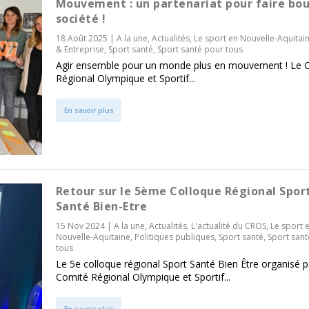
Mouvement : un partenariat pour faire bou
société !
18 Août 2025
|
A la une
,
Actualités
,
Le sport en Nouvelle-Aquitai
& Entreprise
,
Sport santé
,
Sport santé pour tous
Agir ensemble pour un monde plus en mouvement ! Le 
Régional Olympique et Sportif...
En savoir plus
Retour sur le 5ème Colloque Régional Spor
Santé Bien-Etre
15 Nov 2024
|
A la une
,
Actualités
,
L'actualité du CROS
,
Le sport 
Nouvelle-Aquitaine
,
Politiques publiques
,
Sport santé
,
Sport sant
tous
Le 5e colloque régional Sport Santé Bien Être organisé p
Comité Régional Olympique et Sportif...
En savoir plus