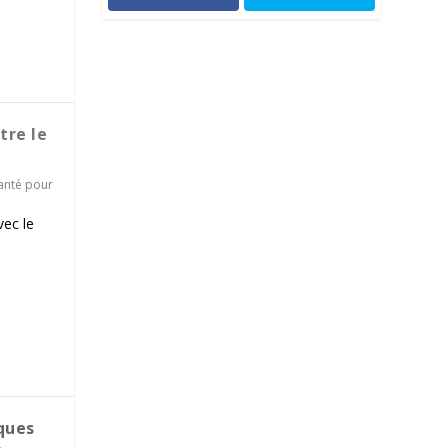
tre le
anté pour
vec le
ques