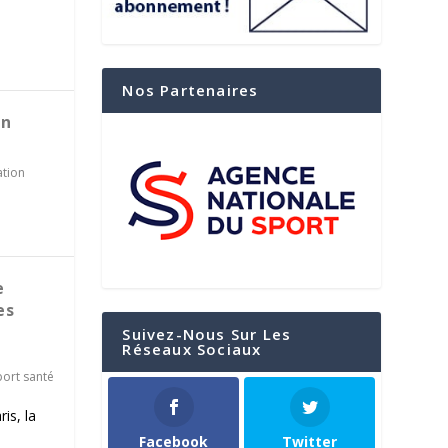
Nos Partenaires
in
ation
e
es
Suivez-Nous Sur Les
Réseaux Sociaux
port santé
is, la
Facebook
Twitter