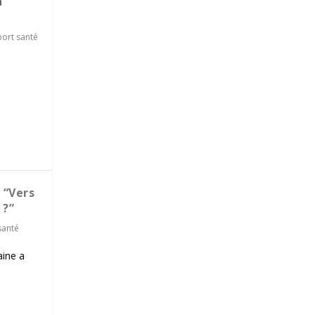
a
port santé
 “Vers
 ?”
santé
aine a