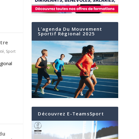
L’agenda Du Mouvement
Sportif Régional 2025
tre
nté
,
Sport
gional
Découvrez E-TeamsSport
du