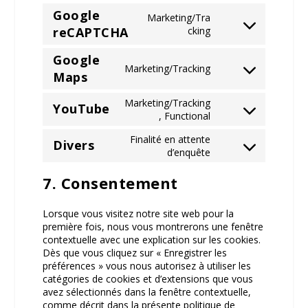
themes)
service
Google
Marketing/Tra
google-
Consent
reCAPTCHA
cking
fonts
to
service
Google
Marketing/Tracking
google-
Consent
Maps
recaptcha
to
service
Marketing/Tracking
YouTube
google-
Consent
, Functional
maps
to
Finalité en attente
service
Divers
Consent
d’enquête
youtube
to
service
7. Consentement
divers
Lorsque vous visitez notre site web pour la
première fois, nous vous montrerons une fenêtre
contextuelle avec une explication sur les cookies.
Dès que vous cliquez sur « Enregistrer les
préférences » vous nous autorisez à utiliser les
catégories de cookies et d’extensions que vous
avez sélectionnés dans la fenêtre contextuelle,
comme décrit dans la présente politique de