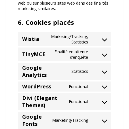
web ou sur plusieurs sites web dans des finalités
marketing similaires.
6. Cookies placés
Marketing/Tracking,
Wistia
Consent
Statistics
to
Finalité en attente
service
TinyMCE
Consent
d’enquête
wistia
to
Google
service
Statistics
tinymce
Consent
Analytics
to
service
WordPress
Functional
Consent
google-
to
analytics
Divi (Elegant
service
Functional
Consent
Themes)
wordpress
to
service
Google
Marketing/Tracking
divi-
Consent
Fonts
(elegant-
to