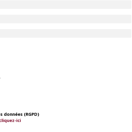
.
es données (RGPD)
cliquez-ici