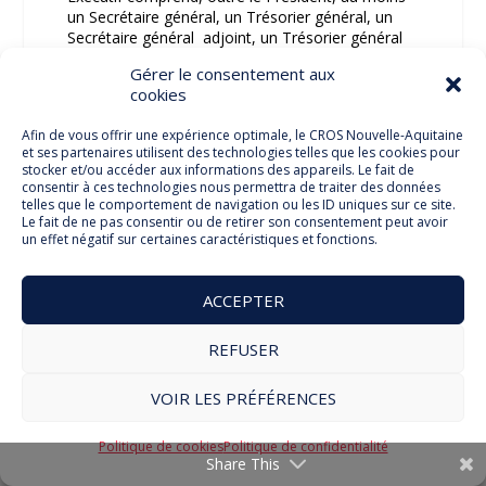
un Secrétaire général, un Trésorier général, un
Secrétaire général adjoint, un Trésorier général
adjoint, quatre Vice-Présidents en charge des
Gérer le consentement aux
missions nationales déléguées; les autres
cookies
membres étant fixés dans le règlement intérieur.
Afin de vous offrir une expérience optimale, le CROS Nouvelle-Aquitaine
III. Le Bureau Exécutif est l’organe de droit
et ses partenaires utilisent des technologies telles que les cookies pour
commun du CROS. Il est investi des pouvoirs les
stocker et/ou accéder aux informations des appareils. Le fait de
plus étendus pour agir en toute circonstance au
consentir à ces technologies nous permettra de traiter des données
telles que le comportement de navigation ou les ID uniques sur ce site.
nom du CROS. Il les exerce dans la limite de
Le fait de ne pas consentir ou de retirer son consentement peut avoir
l’objet social défini par les présents statuts, et
un effet négatif sur certaines caractéristiques et fonctions.
sous réserve de ceux spécialement attribués au
Conseil d’Administration et à l’Assemblée
Générale.
ACCEPTER
Il est présidé par le Président du CROS.
REFUSER
IV. Les fonctions de membre du Bureau Exécutif
VOIR LES PRÉFÉRENCES
prennent fin :
– soit à l’expiration de la durée normale de son
Politique de cookies
Politique de confidentialité
Share This
mandat ;