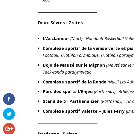
_________________________________
Deux-Sèvres
: 7 sites
L’Acclameur
(Niort)
:
Handball Basketball Voll
Complexe
sportif de la venise verte et pi
Football, Triathlon olympique, Triathlon paral
Dojo de Mauzé sur le Mignon
(Mauzé sur le 
Taekwondo paralympique
Complexe sportif de la Ronde
(Nueil Les Aub
Parc des sports L’Enjeu
(Parthenay)
:
Athléti
Stand de tir Parthenaisien
(Parthenay) :
Tir 
Complexe sportif Valette – Jules Ferry
(Bre
_________________________________
Dordogne
: 5 sites