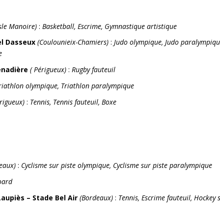
sle Manoire)
:
Basketball, Escrime, Gymnastique artistique
el Dasseux
(Coulounieix-Chamiers)
:
Judo olympique, Judo paralympiqu
e
enadière
( Périgueux)
:
Rugby fauteuil
 Triathlon olympique, Triathlon paralympique
érigueux)
:
Tennis, Tennis fauteuil, Boxe
eaux)
:
Cyclisme sur piste olympique, Cyclisme sur piste paralympique
oard
Laupiès – Stade Bel Air
(Bordeaux)
:
Tennis, Escrime fauteuil, Hockey 