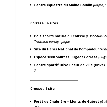
Centre équestre du Maine Gaudin
(Royan) :
_________________________________
Corrèze
: 4 sites
Pôle sports nature du Causse
(Lissac-sur-Co
Triathlon paralympique
Site du Haras National de Pompadour
(Arn
Espace 1000 Sources Bugeat Corrèze
(Buge
Centre sportif Brive Coeur de Ville (Brive)
7
_________________________________
Creuse
: 1 site
Forêt de Chabrière – Monts de Guéret
(Gué
XCO