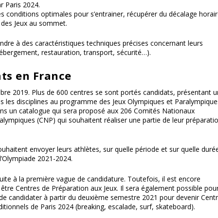
ar Paris 2024.
des conditions optimales pour s’entrainer, récupérer du décalage horair
er des Jeux au sommet.
ndre à des caractéristiques techniques précises concernant leurs
hébergement, restauration, transport, sécurité…).
ats en France
bre 2019. Plus de 600 centres se sont portés candidats, présentant 
es les disciplines au programme des Jeux Olympiques et Paralympique
ans un catalogue qui sera proposé aux 206 Comités Nationaux
ympiques (CNP) qui souhaitent réaliser une partie de leur préparati
ouhaitent envoyer leurs athlètes, sur quelle période et sur quelle durée
 l’Olympiade 2021-2024.
te à la première vague de candidature. Toutefois, il est encore
r être Centres de Préparation aux Jeux. Il sera également possible pou
4 » de candidater à partir du deuxième semestre 2021 pour devenir Cent
itionnels de Paris 2024 (breaking, escalade, surf, skateboard).