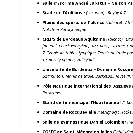
Salle d’Escrime André Labatut
–
Nelson Pa
Stade de l’Ardilouse
(Lacanau) : Rugby à 7
Plaine des sports de Talence
(Talence)
:
Ath
Natation Paralympique
CREPS de Bordeaux Aquitaine
(Talence)
:
Bad
fauteuil, Beach volleyball, BMX Race, Escrime, 
7, Tennis de table olympique, Tennis de table par
Tir paralympique, Volleyball
Université de Bordeaux – Domaine Rocqu
Badminton, Tennis de table, Basketball fauteuil,
Pôle Nautique international des Dagueys
Paracanoë
Stand de tir municipal l’Houstauneuf
(Libo
Domaine de Rocquevielle
(Mérignac)
:
Hockey
Salle de gymnastique Daniel Colombier
(M
COSEC de Saint-Médard en Jalles
(Saint-Méd