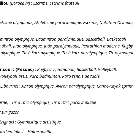
illou
(Bordeaux)
:
Escrime, Escrime fauteuil
létisme olympique, Athlétisme paralympique, Escrime, Natation Olympiq
minton olympique, Badminton paralympique, Basketball, Basketball
Handball, Judo olympique, Judo paralympique, Pentathlon moderne, Rugby
alympique, Tir à l’arc olympique, Tir à l’arc paralympique, Tir olympiqu
encourt (Pessac)
:
Rugby à 7,
Handball, Basketball, Volleyball,
 Volleyball assis, Para-badminton, Para-tennis de table
(Libourne)
:
Aviron olympique, Aviron paralympique, Canoë-Kayak sprint
urne)
:
Tir à l’arc olympique, Tir à l’arc paralympique
 sur gazon
érignac)
:
Gymnastique artistique
ard-en-Jalles)
:
Haltérophilie