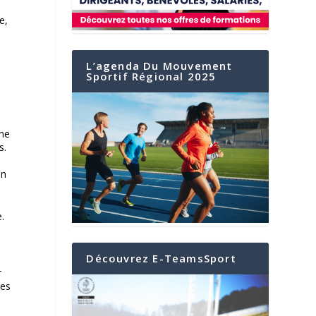
e,
L’agenda Du Mouvement
Sportif Régional 2025
une
s.
on
.
Découvrez E-TeamsSport
r
res