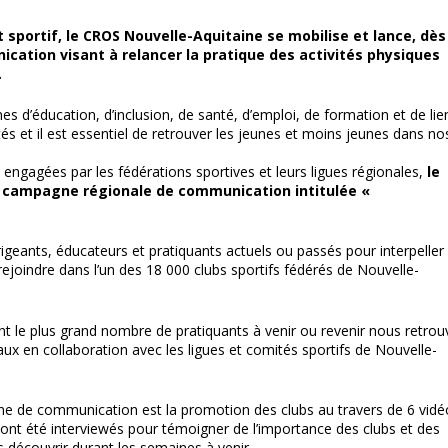
sportif, le CROS Nouvelle-Aquitaine se mobilise et lance, dès
tion visant à relancer la pratique des activités physiques
.
es d’éducation, d’inclusion, de santé, d’emploi, de formation et de lie
és et il est essentiel de retrouver les jeunes et moins jeunes dans no
ngagées par les fédérations sportives et leurs ligues régionales,
le
 campagne régionale de communication intitulée «
igeants, éducateurs et pratiquants actuels ou passés pour interpeller 
rejoindre dans l’un des 18 000 clubs sportifs fédérés de Nouvelle-
ant le plus grand nombre de pratiquants à venir ou revenir nous retrou
aux en collaboration avec les ligues et comités sportifs de Nouvelle-
 de communication est la promotion des clubs au travers de 6 vidé
n ont été interviewés pour témoigner de l’importance des clubs et des
es découvrir durant les semaines à venir.