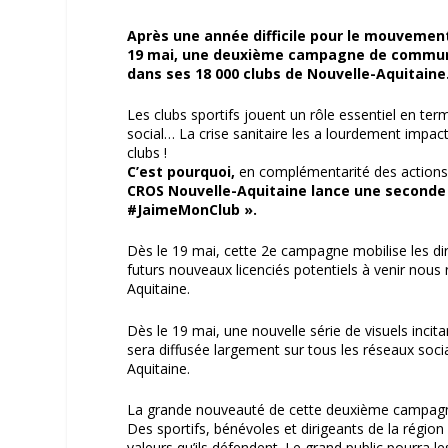
Après une année difficile pour le mouvement 
19 mai, une deuxième campagne de communica
dans ses 18 000 clubs de Nouvelle-Aquitaine
Les clubs sportifs jouent un rôle essentiel en term
social… La crise sanitaire les a lourdement impact
clubs !
C’est pourquoi,
en complémentarité des actions e
CROS Nouvelle-Aquitaine lance une seconde
#JaimeMonClub ».
Dès le 19 mai, cette 2e campagne mobilise les dir
futurs nouveaux licenciés potentiels à venir nous 
Aquitaine.
Dès le 19 mai, une nouvelle série de visuels incit
sera diffusée largement sur tous les réseaux soci
Aquitaine.
La grande nouveauté de cette deuxième campagne
Des sportifs, bénévoles et dirigeants de la régio
valeurs qu’ils défendent. Le grand public pourra l