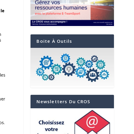
 le
n
s
Boite À Outils
les
ver
Newsletters Du CROS
os.