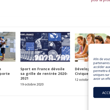
Afin de vou
partenaires 
accéder aux
n
Sport en France dévoile
Développons le Se
permettra d
porte
sa grille de rentrée 2020-
Civique dans le sp
uniques sur 
2021
avoir un eff
12 octobre 2018
19 octobre 2020
ACC