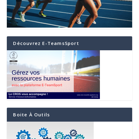
Découvrez E-TeamsSport
Boite À Outils