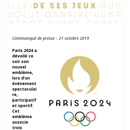
Communiqué de presse – 21 octobre 2019
Paris 2024 a
dévoilé ce
soir son
nouvel
emblème,
lors d’un
événement
spectaculai
re,
participatif
et sportif.
Cet
emblème
associe
trois