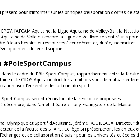
présent pour s’informer sur les principes d’élaboration d’offres de st
EPGV, l’AFCAM Aquitaine, la Ligue Aquitaine de Volley-Ball, la Natatio
 Aquitaine de Voile ou encore la Ligue de Vol libre se sont réunis pour
dre à leurs besoins et ressources (licence/master, durée, indemnités…
éveloppement de leur discipline.
du #PoleSportCampus
es dans le cadre du Pôle Sport Campus, rapprochement entre la facult
ine et le CROS Aquitaine dont les ambitions sont de mutualiser leur
boration avec l’ensemble des acteurs du sport.
 Sport Campus seront réunis lors de la rencontre proposées
e 2 décembre, dans l’amphithéâtre « Tony Estanguet » de la Maison
al Olympique et Sportif d’Aquitaine, Jérôme ROUILLAUX, Directeur d
cteur de la faculté des STAPS, Collège SH présenteront les enjeux e
d’échanges et de collaboration à saisir pour les Universités et écoles 