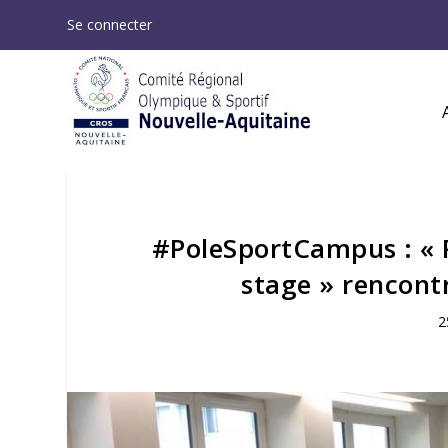
Se connecter
#PoleSportCampus : « R
stage » rencontr
2