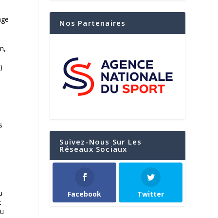
age
Nos Partenaires
n,
)
é
s
Suivez-Nous Sur Les
Réseaux Sociaux
u
Facebook
Twitter
t
du