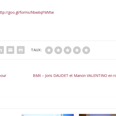
ttp://goo.gl/forms/hbw6qFMVtw
TAUX:
pour
BMX – Joris DAUDET et Manon VALENTINO en rou