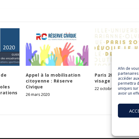
Afin de vou
partenaires 
 de
Appel à la mobilisation
Paris 2024 dévoile 
accéder aux
citoyenne : Réserve
visage de ses Jeux
permettra d
oles
Civique
uniques sur 
22 octobre 2019
érations
avoir un eff
26 mars 2020
ACC