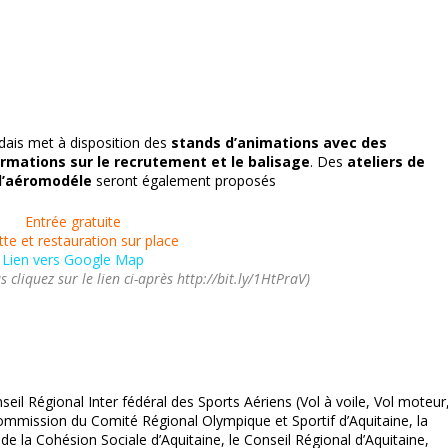
adais met à disposition des
stands d’animations avec des
ormations sur le recrutement et le balisage
. Des
ateliers de
d’aéromodéle
seront également proposés
Entrée gratuite
te et restauration sur place
Lien vers Google Map
s cliquez sur le lien ci-après http://bit.ly/1HtPraV)
eil Régional Inter fédéral des Sports Aériens (Vol à voile, Vol moteur
mmission du Comité Régional Olympique et Sportif d’Aquitaine, la
de la Cohésion Sociale d’Aquitaine, le Conseil Régional d’Aquitaine,