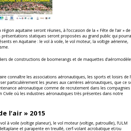
 région aquitaine seront réunies, à l’occasion de la « Fête de l’air » de
présentations statiques seront proposées au grand public qui pourr
ésents en Aquitaine : le vol à voile, le vol moteur, la voltige aérienne,
isme.
 ateliers de constructions de boomerangs et de maquettes d’aéromodèl
 connaître les associations aéronautiques, les sports et loisirs de l’
sser particulièrement les jeunes aux carrières aéronautiques, que ce s
maintenance aéronautique comme de recrutement dans les compagnies
n Civile où les industries aéronautiques très présentes dans notre
e l’air » 2015
 vol à voile (voltige planeur), le vol moteur (voltige, patrouille), l’ULM
 (deltaplane et parapente en treuillé, cerf-volant acrobatique et/ou