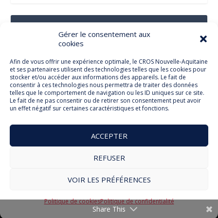
Suivez-Nous Sur Les Réseaux Sociaux
Gérer le consentement aux
cookies
Afin de vous offrir une expérience optimale, le CROS Nouvelle-Aquitaine
et ses partenaires utilisent des technologies telles que les cookies pour
Facebook
stocker et/ou accéder aux informations des appareils. Le fait de
consentir à ces technologies nous permettra de traiter des données
telles que le comportement de navigation ou les ID uniques sur ce site.
Le fait de ne pas consentir ou de retirer son consentement peut avoir
un effet négatif sur certaines caractéristiques et fonctions.
Twitter
ACCEPTER
REFUSER
© Comité Régional Olympique et Sportif Nouvelle Aquitaine
VOIR LES PRÉFÉRENCES
2026
Mentions légales
Politique de cookies
RGPD
Politique de cookies
Politique de confidentialité
Share This