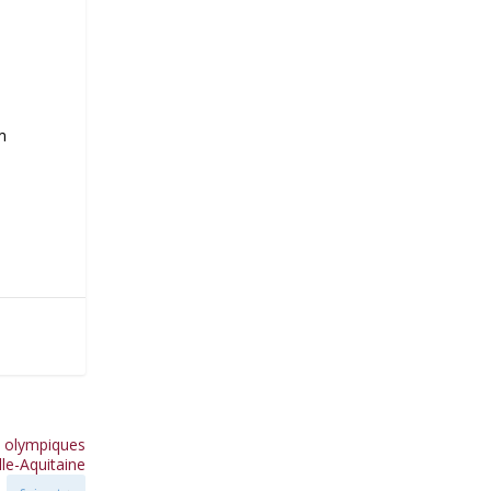
m
s
x olympiques
le-Aquitaine