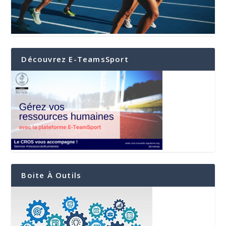
Découvrez E-TeamsSport
Boite À Outils