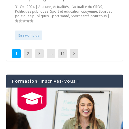
31 Oct 2024
|
A la une
,
Actualités
,
L'actualité du CROS
,
Politiques publiques
,
Sport et éducation citoyenne
,
Sport et
politiques publiques
,
Sport santé
,
Sport santé pour tous
|
En savoir plus
1
2
3
…
11
Formation, Inscrivez-Vous !