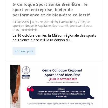
6ᵉ Colloque Sport Santé Bien-Être : le
sport en entreprise, levier de
performance et de bien-être collectif
24 Oct 2025
|
A la une
,
Actualités
,
L'actualité du CROS
,
Le
sport en Nouvelle-Aquitaine
,
Sport santé
,
Sport santé pour
tous
|
Le 16 octobre dernier, la Maison régionale des sports
de Talence a accueilli la 6ᵉ édition du...
En savoir plus