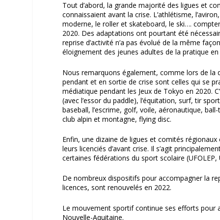
Tout d’abord, la
grande majorité
des ligues et com
connaissaient avant la crise
. L’athlétisme, l’aviro
moderne, le roller et skateboard, le ski…. compten
2020. Des adaptations ont pourtant été nécessaire
reprise d’activité n’a pas évolué de la même faço
éloignement des jeunes adultes de la pratique en 
Nous remarquons également, comme lors de la d
pendant et en sortie de crise
sont celles qui se
pr
médiatique pendant les Jeux de Tokyo en 2020
. 
(avec l’essor du paddle), l’équitation, surf, tir s
baseball, l’escrime, golf, voile, aéronautique, bal
club alpin et montagne, flying disc.
Enfin, une dizaine de ligues et comités régionaux 
leurs licenciés d’avant crise. Il s’agit principalem
certaines fédérations du sport scolaire (UFOLEP, 
De nombreux dispositifs pour accompagner la repri
licences, sont renouvelés en 2022.
Le mouvement sportif continue ses efforts pour a
Nouvelle-Aquitaine.