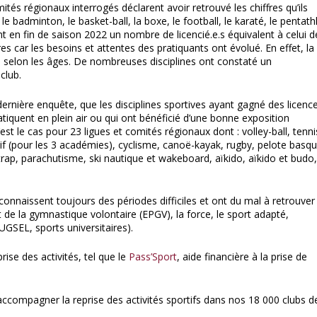
ités régionaux interrogés déclarent avoir retrouvé l
es chiffres qu’ils
n, le badminton, le basket-ball, la boxe, le football, le karaté, le pentat
t en fin de saison 2022 un nombre de licencié.e.s équivalent à celui d
s car les besoins et attentes des pratiquants ont évolué. En effet, la
n selon les âges. De nombreuses disciplines ont constaté un
club.
ernière enquête, que les
disciplines sportives ayant gagné des licenc
atiquent en plein air
ou qui ont bénéficié d’une
bonne exposition
C’est le cas pour
23 ligues et comités régionaux
dont : volley-ball, tenni
portif (pour les 3 académies), cyclisme, canoë-kayak, rugby, pelote basqu
l-trap, parachutisme, ski nautique et wakeboard, aïkido, aïkido et budo
connaissent toujours des périodes difficiles et ont du mal à retrouver
ent de la gymnastique volontaire (EPGV), la force, le sport adapté,
UGSEL, sports universitaires).
se des activités, tel que le
Pass’Sport
,
aide financière à la prise de
ccompagner la reprise des activités sportifs dans nos 18 000 clubs d