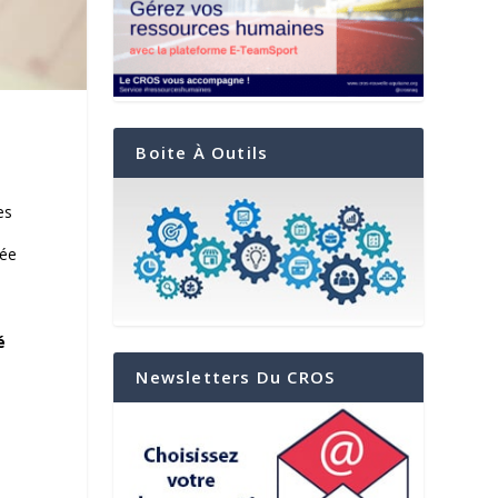
Boite À Outils
es
lée
é
Newsletters Du CROS