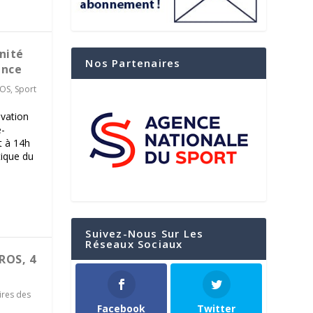
nité
Nos Partenaires
ence
ROS
,
Sport
ovation
e-
et à 14h
tique du
Suivez-Nous Sur Les
Réseaux Sociaux
CROS, 4
ires des
Facebook
Twitter