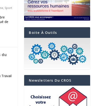
ine
,
Sport
bre
tué de
Boite À Outils
s du
 Travail
Newsletters Du CROS