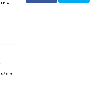
s le 4
n
t
iciter le