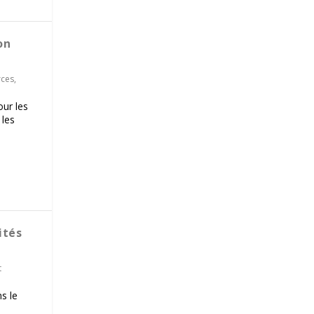
on
rces
,
ur les
 les
ités
t
s le