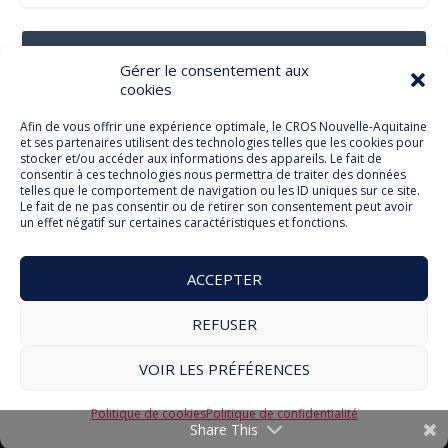
Suivez-Nous Sur Les Réseaux Sociaux
Gérer le consentement aux
cookies
Afin de vous offrir une expérience optimale, le CROS Nouvelle-Aquitaine
et ses partenaires utilisent des technologies telles que les cookies pour
Facebook
stocker et/ou accéder aux informations des appareils. Le fait de
consentir à ces technologies nous permettra de traiter des données
telles que le comportement de navigation ou les ID uniques sur ce site.
Le fait de ne pas consentir ou de retirer son consentement peut avoir
un effet négatif sur certaines caractéristiques et fonctions.
Twitter
ACCEPTER
REFUSER
© Comité Régional Olympique et Sportif Nouvelle Aquitaine
VOIR LES PRÉFÉRENCES
2026
Mentions légales
Politique de cookies
RGPD
Politique de cookies
Politique de confidentialité
Share This