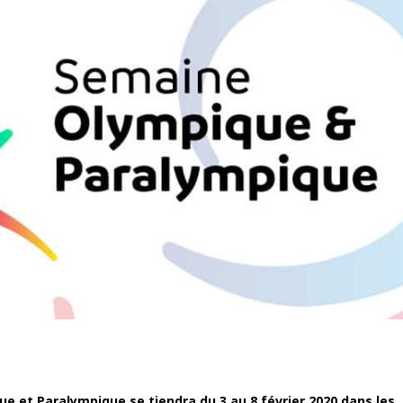
e et Paralympique se tiendra du 3 au 8 février 2020 dans les