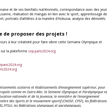
aponaise et de ses bienfaits nutritionnels, correspondance avec des jeu
ausanne, réalisation de mangas en lien avec le sport, apprentissage d
fort, portraits d’athlètes à la manière d’Hokusai, analyse des dénivelés
le de proposer des projets !
 cours à leur créativité pour faire vibrer cette Semaine Olympique et
s sur la plateforme
sop.paris2024.org
@paris2024.org
is2024.org
lissements scolaires et établissements d’enseignement supérieur, pour
n Métropole comme en Outre-Mer, la Semaine Olympique et Paralympique es
ducation nationale et de la Jeunesse, le ministère de l’enseignement
nistère des Sports et le mouvement sportif (CNOSF, CPSF), les fédérations
SEL,FFSU), les fédérations olympiques et paralympiques.