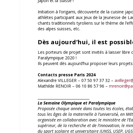
Japon et la Suisse !
Initiation à l’origami, découverte de la cuisine j
athlètes participant aux Jeux de la Jeunesse de L
chants traditionnels tyroliens sur le thème de l’ef
des alpes suisses, etc.
Dès aujourd’hui, il est possib
Les porteurs de projet sont invités à laisser libre
Paralympique 2020 !
Ils peuvent dès aujourd’hui proposer leurs projet
Contacts presse Paris 2024
Alexandre VILLEGER – 07 50 97 37 32 –
avilleger
Mathilde RENOIR – 06 10 86 57 96 –
mrenoir@par
_____________________________
La Semaine Olympique et Paralympique
Proposée chaque année dans toutes les écoles, étab
tous les âges de la maternelle à l’université́, e
organisée en collaboration avec le ministère de l’E
supérieur, de la recherche et de l’innovation, le mi
du sport scolaire et universitaire (UNSS, USEP, UG