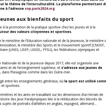
sur le thème de l’interculturalité. La plateforme permettant d
gne à l’adresse
sop.paris2024.org
jeunes aux bienfaits du sport
à la promotion de la pratique sportive chez les jeunes et à la
tour des valeurs citoyennes et sportives
.
tre le ministère de l’Education nationale et de la Jeunesse, le ministère 
’Innovation, le ministère des Sports et le mouvement sportif (CNOSF,
rsitaire (UNSS, USEP, UGSEL, FFSU), les fédérations olympiques et
 Nationale et de la Jeunesse depuis 2017, elle est organisée une
ires et de l’enseignement supérieur, et
s’adresse aux jeunes de
é
, dans l’hexagone comme dans les Outre-mer.
agé entre les enseignements généraux, où
le sport est utilisé co
s et sportives.
ètres et les aires en travaillant sur les dimensions d’un terrain de
l’histoire des Jeux Paralympiques liée à la rééducation des blessés de
es sujets de portraits d’athlètes en anglais, espagnol, allemand…