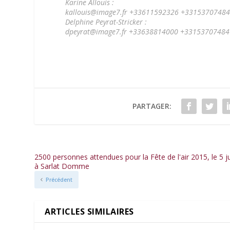
Karine Allouis :
kallouis@image7.fr +33611592326 +3315370748
Delphine Peyrat-Stricker :
dpeyrat@image7.fr +33638814000 +33153707484
PARTAGER:
2500 personnes attendues pour la Fête de l'air 2015, le 5 ju
à Sarlat Domme
Précédent
ARTICLES SIMILAIRES