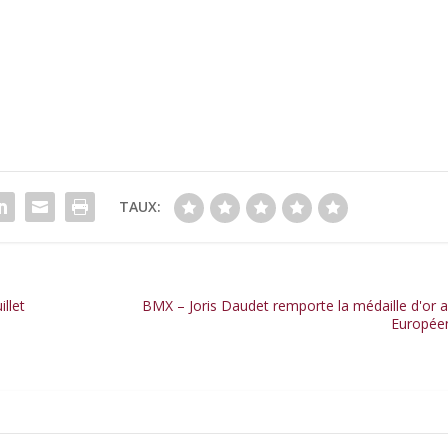
4
TAUX:
illet
BMX – Joris Daudet remporte la médaille d'or a
Europée