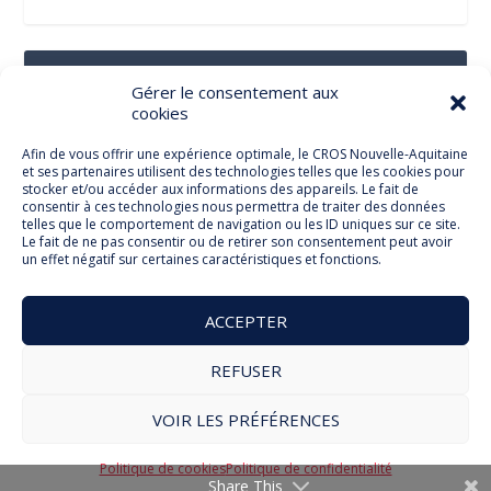
Suivez-Nous Sur Les Réseaux Sociaux
Gérer le consentement aux
cookies
Afin de vous offrir une expérience optimale, le CROS Nouvelle-Aquitaine
et ses partenaires utilisent des technologies telles que les cookies pour
Facebook
stocker et/ou accéder aux informations des appareils. Le fait de
consentir à ces technologies nous permettra de traiter des données
telles que le comportement de navigation ou les ID uniques sur ce site.
Le fait de ne pas consentir ou de retirer son consentement peut avoir
un effet négatif sur certaines caractéristiques et fonctions.
Twitter
ACCEPTER
REFUSER
© Comité Régional Olympique et Sportif Nouvelle Aquitaine
VOIR LES PRÉFÉRENCES
2026
Mentions légales
Politique de cookies
RGPD
Politique de cookies
Politique de confidentialité
Share This