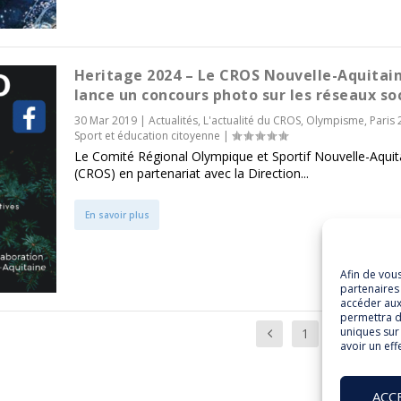
Heritage 2024 – Le CROS Nouvelle-Aquitai
lance un concours photo sur les réseaux soc
30 Mar 2019
|
Actualités
,
L'actualité du CROS
,
Olympisme
,
Paris
Sport et éducation citoyenne
|
Le Comité Régional Olympique et Sportif Nouvelle-Aquit
(CROS) en partenariat avec la Direction...
En savoir plus
Afin de vou
partenaires 
accéder aux
permettra d
uniques sur 
1
…
6
avoir un eff
ACC