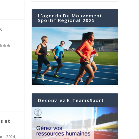
L’agenda Du Mouvement
Sportif Régional 2025
s
Découvrez E-TeamsSport
s et
aris 2024
,