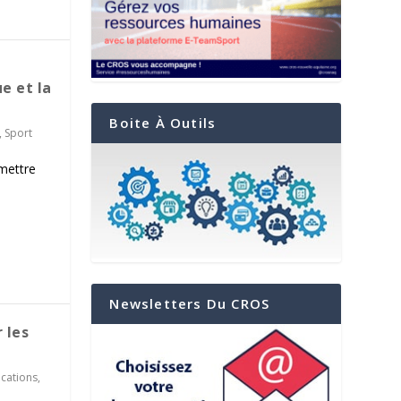
e et la
Boite À Outils
,
Sport
mettre
Newsletters Du CROS
 les
ications
,