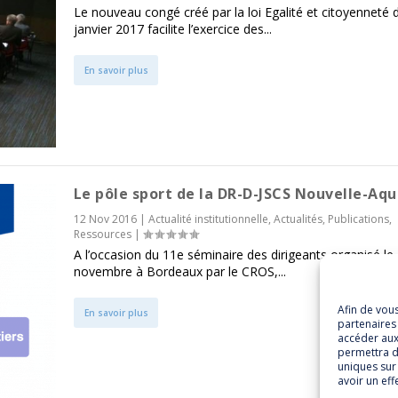
Le nouveau congé créé par la loi Egalité et citoyenneté 
janvier 2017 facilite l’exercice des...
En savoir plus
Le pôle sport de la DR-D-JSCS Nouvelle-Aqu
12 Nov 2016
|
Actualité institutionnelle
,
Actualités
,
Publications
,
Ressources
|
A l’occasion du 11e séminaire des dirigeants organisé le
novembre à Bordeaux par le CROS,...
Afin de vou
En savoir plus
partenaires 
accéder aux
permettra d
uniques sur 
avoir un eff