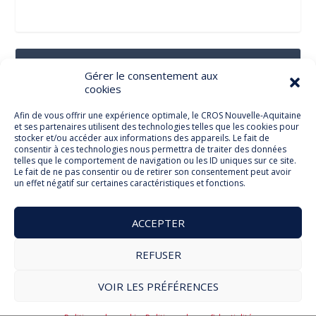
Suivez-Nous Sur Les Réseaux Sociaux
Gérer le consentement aux
cookies
Afin de vous offrir une expérience optimale, le CROS Nouvelle-Aquitaine
et ses partenaires utilisent des technologies telles que les cookies pour
Facebook
stocker et/ou accéder aux informations des appareils. Le fait de
consentir à ces technologies nous permettra de traiter des données
telles que le comportement de navigation ou les ID uniques sur ce site.
Le fait de ne pas consentir ou de retirer son consentement peut avoir
un effet négatif sur certaines caractéristiques et fonctions.
Twitter
ACCEPTER
REFUSER
© Comité Régional Olympique et Sportif Nouvelle Aquitaine
VOIR LES PRÉFÉRENCES
2026
Mentions légales
Politique de cookies
RGPD