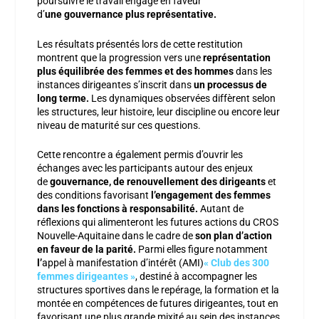
poursuivre le travail engagé en faveur
d’
une gouvernance plus représentative.
Les résultats présentés lors de cette restitution
montrent que la progression vers une
représentation
plus équilibrée des femmes et des hommes
dans les
instances dirigeantes s’inscrit dans
un processus de
long terme.
Les dynamiques observées diffèrent selon
les structures, leur histoire, leur discipline ou encore leur
niveau de maturité sur ces questions.
Cette rencontre a également permis d’ouvrir les
échanges avec les participants autour des enjeux
de
gouvernance, de renouvellement des dirigeants
et
des conditions favorisant
l’engagement des femmes
dans les fonctions à responsabilité.
Autant de
réflexions qui alimenteront les futures actions du CROS
Nouvelle-Aquitaine dans le cadre de
son plan d’action
en faveur de la parité.
Parmi elles figure notamment
l’
appel à manifestation d’intérêt (AMI)
« Club des 300
femmes dirigeantes »
, destiné à accompagner les
structures sportives dans le repérage, la formation et la
montée en compétences de futures dirigeantes, tout en
favorisant une plus grande mixité au sein des instances