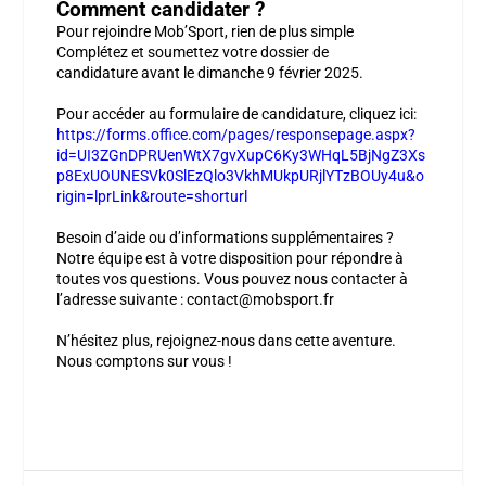
Comment candidater ?
Pour rejoindre Mob’Sport, rien de plus simple
Complétez et soumettez votre dossier de
candidature
avant le
dimanche 9 février 2025
.
Pour accéder au formulaire de candidature, cliquez ici:
https://forms.office.com/pages/responsepage.aspx?
id=UI3ZGnDPRUenWtX7gvXupC6Ky3WHqL5BjNgZ3Xs
p8ExUOUNESVk0SlEzQlo3VkhMUkpURjlYTzBOUy4u&o
rigin=lprLink&route=shorturl
Besoin d’aide ou d’informations supplémentaires ?
Notre équipe est à votre disposition pour répondre à
toutes vos questions. Vous pouvez nous contacter à
l’adresse suivante :
contact@mobsport.fr
N’hésitez plus, rejoignez-nous dans cette aventure.
Nous comptons sur vous !