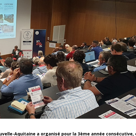
velle-Aquitaine a organisé pour la 3
ème
année consécutive, 