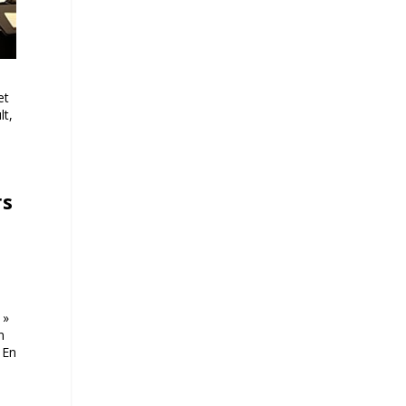
et
lt,
rs
 »
n
 En