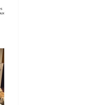
es
aux